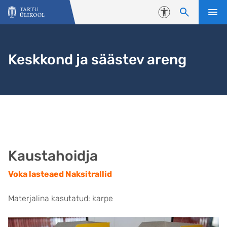
Liigu edasi põhisisu juurde
Juurdepääsetavus
Keskkond ja säästev areng
Kaustahoidja
Voka lasteaed Naksitrallid
Materjalina kasutatud: karpe