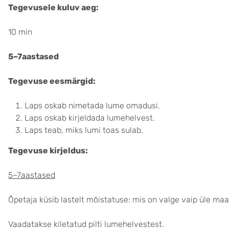
Tegevusele kuluv aeg:
10 min
5
–7aastased
Tegevuse eesmärgid:
Laps oskab nimetada lume omadusi.
Laps oskab kirjeldada lumehelvest.
Laps teab, miks lumi toas sulab.
Tegevuse kirjeldus:
5
–
7aastased
Õpetaja küsib lastelt mõistatuse: mis on valge vaip üle maa?
Vaadatakse kiletatud pilti lumehelvestest.