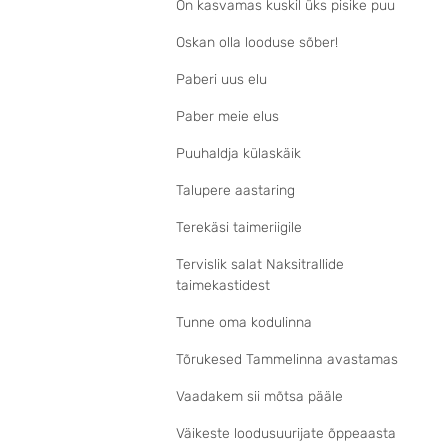
On kasvamas kuskil üks pisike puu
Oskan olla looduse sõber!
Paberi uus elu
Paber meie elus
Puuhaldja külaskäik
Talupere aastaring
Terekäsi taimeriigile
Tervislik salat Naksitrallide
taimekastidest
Tunne oma kodulinna
Tõrukesed Tammelinna avastamas
Vaadakem sii mõtsa pääle
Väikeste loodusuurijate õppeaasta