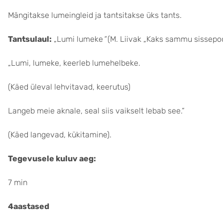
Mängitakse lumeingleid ja tantsitakse üks tants.
Tantsulaul:
„Lumi lumeke
“
(M. Liivak „Kaks sammu sissepo
„Lumi, lumeke, keerleb lumehelbeke.
(Käed üleval lehvitavad, keerutus)
Langeb meie aknale, seal siis vaikselt lebab see.“
(Käed langevad, kükitamine).
Tegevusele kuluv aeg:
7 min
4aastased