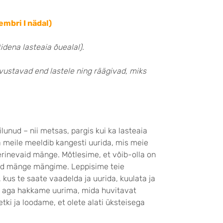
embri I nädal)
idena lasteaia õuealal).
ustavad end lastele ning räägivad, miks
lunud – nii metsas, pargis kui ka lasteaia
Ka meile meeldib kangesti uurida, mis meie
rinevaid mänge. Mõtlesime, et võib-olla on
seid mänge mängime. Leppisime teie
 kus te saate vaadelda ja uurida, kuulata ja
d aga hakkame uurima, mida huvitavat
tki ja loodame, et olete alati üksteisega