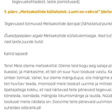
tegevuskohtadest, laste joonistused).
1. päev „Metsakollide küllatulek. Lumi on vahva!“ (dets
Tegevused toimuvad Metsakollide õpirajal (tähistatud punkt
Õuesõppepäev algab Metsakollide küllatulemisega. Nad tutv
nad laste juurde tulid.
Kallid lapsed!
Tere! Meie oleme metsakollid. Oleme teid kogu aeg salaja pii
õuealal, ja märkasime, et teil on suur huvi looduse vastu. 
ümber toimub. Vahel, kui oleme mängutujus, siis mängime e
teil huvitav teada, mismoodi meie loodust uurime ja milli
õpetajatega kokku, et nad näitavad teile põnevaid tegevusi,
kõneleda, loendada, mängida liikumismänge ja laulda. Nüü
loodusel meile näidata on. Soovime teile põnevaid uurimisre
suheldes sõbralikud!