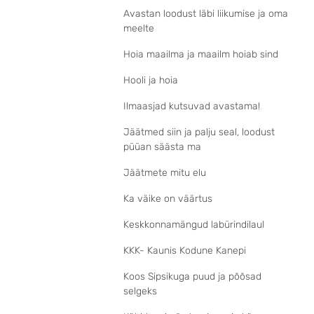
Avastan loodust läbi liikumise ja oma
meelte
Hoia maailma ja maailm hoiab sind
Hooli ja hoia
Ilmaasjad kutsuvad avastama!
Jäätmed siin ja palju seal, loodust
püüan säästa ma
Jäätmete mitu elu
Ka väike on väärtus
Keskkonnamängud labürindilaul
KKK- Kaunis Kodune Kanepi
Koos Sipsikuga puud ja põõsad
selgeks