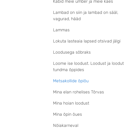
Käbid meie ümber ja meie käes
Lambad on siin ja lambad on sääl,
vagurad, hääd
Lammas
Lokuta lasteaia lapsed otsivad jälgi
Loodusega sõbraks
Loome ise loodust. Loodust ja loodut
tundma õppides
Metsakollide õpiõu
Mina elan rohelises Tõrvas
Mina hoian loodust
Mina õpin õues
Nõiakarneval