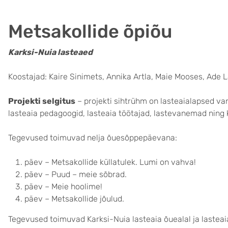
Metsakollide õpiõu
Karksi-Nuia lasteaed
Koostajad: Kaire Sinimets, Annika Artla, Maie Mooses, Ade La
Projekti selgitus
– projekti sihtrühm on lasteaialapsed van
lasteaia pedagoogid, lasteaia töötajad, lastevanemad ning 
Tegevused toimuvad nelja õuesõppepäevana:
päev – Metsakollide küllatulek. Lumi on vahva!
päev – Puud – meie sõbrad.
päev – Meie hoolime!
päev – Metsakollide jõulud.
Tegevused toimuvad Karksi-Nuia lasteaia õuealal ja lastea