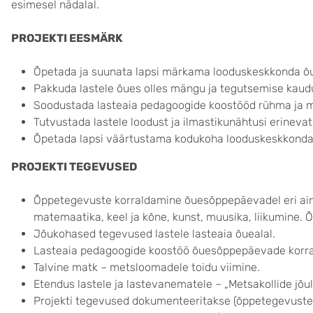
esimesel nädalal.
PROJEKTI EESMÄRK
Õpetada ja suunata lapsi märkama looduskeskkonda õ
Pakkuda lastele õues olles mängu ja tegutsemise kaudu
Soodustada lasteaia pedagoogide koostööd rühma ja ma
Tutvustada lastele loodust ja ilmastikunähtusi erineva
Õpetada lapsi väärtustama kodukoha looduskeskkonda
PROJEKTI TEGEVUSED
Õppetegevuste korraldamine õuesõppepäevadel eri ain
matemaatika, keel ja kõne, kunst, muusika, liikumine.
Jõukohased tegevused lastele lasteaia õuealal.
Lasteaia pedagoogide koostöö õuesõppepäevade korra
Talvine matk – metsloomadele toidu viimine.
Etendus lastele ja lastevanematele – „Metsakollide jõu
Projekti tegevused dokumenteeritakse (õppetegevuste k