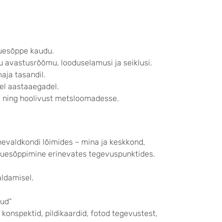
uesõppe kaudu.
 avastusrõõmu, looduselamusi ja seiklusi.
ja tasandil.
tel aastaaegadel.
 ning hoolivust metsloomadesse.
evaldkondi lõimides – mina ja keskkond,
 Õuesõppimine erinevates tegevuspunktides.
ldamisel.
lud“
onspektid, pildikaardid, fotod tegevustest,