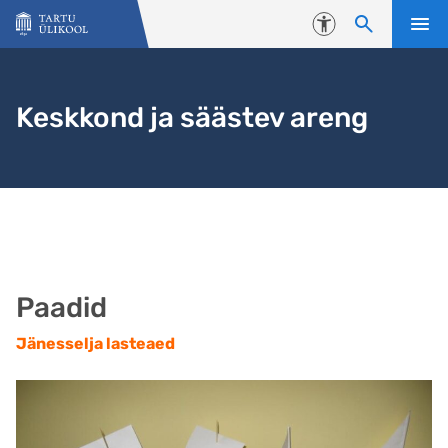
Liigu edasi põhisisu juurde
Juurdepääsetavus
Keskkond ja säästev areng
Paadid
Jänesselja lasteaed