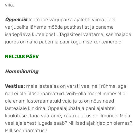
viia.
Õppekäik
loomade varjupaika ajalehti viima. Teel
varjupaika läheme mööda postkastist ja paneme
isadepäeva kutse posti. Tagasiteel vaatame, kas majade
juures on näha paberi ja papi kogumise konteinereid.
NELJAS PÄEV
Hommikuring
Vestlus:
meie lasteaias on varsti veel neli rühma, aga
neil ei ole üldse raamatuid. Võib-olla mõnel inimesel ei
ole enam lasteraamatuid vaja ja ta on nõus need
lasteaiale kinkima. Õppealajuhataja pani ajalehte
kuulutuse. Täna vaatame, kas kuulutus on ilmunud. Mida
veel ajalehest lugeda saab? Millised ajakirjad on olemas?
Millised raamatud?