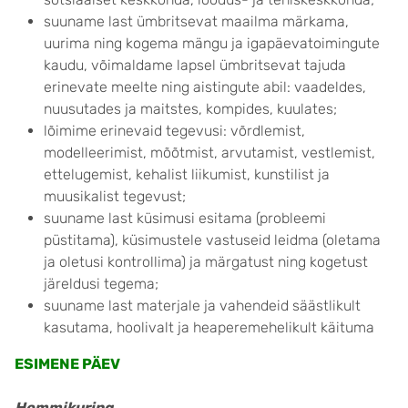
suuname last ümbritsevat maailma märkama,
uurima ning kogema mängu ja igapäevatoimingute
kaudu, võimaldame lapsel ümbritsevat tajuda
erinevate meelte ning aistingute abil: vaadeldes,
nuusutades ja maitstes, kompides, kuulates;
lõimime erinevaid tegevusi: võrdlemist,
modelleerimist, mõõtmist, arvutamist, vestlemist,
ettelugemist, kehalist liikumist, kunstilist ja
muusikalist tegevust;
suuname last küsimusi esitama (probleemi
püstitama), küsimustele vastuseid leidma (oletama
ja oletusi kontrollima) ja märgatust ning kogetust
järeldusi tegema;
suuname last materjale ja vahendeid säästlikult
kasutama, hoolivalt ja heaperemehelikult käituma
ESIMENE PÄEV
Hommikuring