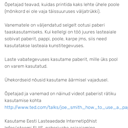
Õpetajad teavad, kuidas printida kaks lehte ühele poole
(mõnikord ei ole vaja täissuuruses väljatrükki).
Vanematele on väljendatud selgelt ootusi paberi
taaskasutamiseks. Kui kellelgi on töö juures lasteaiale
sobivat paberit, pappi, poole, karpe jms, siis need
kasutatakse lasteaia kunstitegevuses.
Laste vabategevuses kasutame paberit, mille üks pool
on varem kasutatud.
Ühekordseid nõusid kasutame äärmisel vajadusel.
Õpetajad ja vanemad on näinud videot paberist rätiku
kasutamise kohta
http://www.ted.com/talks/joe_smith_how_to_use_a_pa
Kasutame Eesti Lasteaedade Internetipõhist
Infosüsteemi ELIIS, paberivaba asjaajamine.