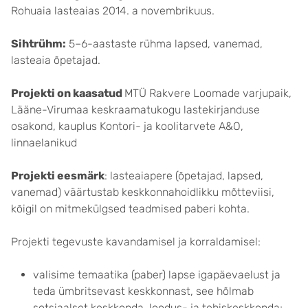
Rohuaia lasteaias 2014. a novembrikuus.
Sihtrühm:
5–6-aastaste rühma lapsed, vanemad,
lasteaia õpetajad.
Projekti on kaasatud
MTÜ Rakvere Loomade varjupaik,
Lääne-Virumaa keskraamatukogu lastekirjanduse
osakond, kauplus Kontori- ja koolitarvete A&O,
linnaelanikud
Projekti eesmärk
: lasteaiapere (õpetajad, lapsed,
vanemad) väärtustab keskkonnahoidlikku mõtteviisi,
kõigil on mitmekülgsed teadmised paberi kohta.
Projekti tegevuste kavandamisel ja korraldamisel:
valisime temaatika (paber) lapse igapäevaelust ja
teda ümbritsevast keskkonnast, see hõlmab
sotsiaalset keskkonda, loodus- ja tehiskeskkonda;