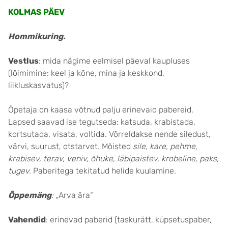
KOLMAS PÄEV
Hommikuring
.
Vestlus
: mida nägime eelmisel päeval kaupluses
(lõimimine: keel ja kõne, mina ja keskkond,
liikluskasvatus)?
Õpetaja on kaasa võtnud palju erinevaid pabereid.
Lapsed saavad ise tegutseda: katsuda, krabistada,
kortsutada, visata, voltida. Võrreldakse nende siledust,
värvi, suurust, otstarvet. Mõisted
sile, kare, pehme,
krabisev, terav, veniv, õhuke, läbipaistev, krobeline, paks,
tugev.
Paberitega tekitatud helide kuulamine.
Õppemäng
:
„Arva ära“
Vahendid
: erinevad paberid (taskurätt, küpsetuspaber,