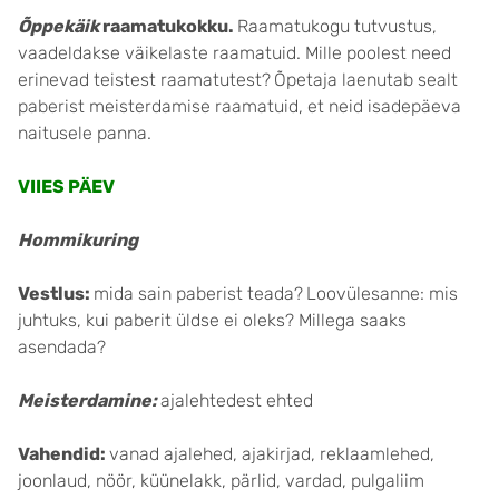
Õppekäik
raamatukokku.
Raamatukogu tutvustus,
vaadeldakse väikelaste raamatuid. Mille poolest need
erinevad teistest raamatutest?
Õpetaja laenutab sealt
paberist meisterdamise raamatuid, et neid isadepäeva
naitusele panna.
VIIES PÄEV
Hommikuring
Vestlus:
mida sain paberist teada?
Loovülesanne: mis
juhtuks, kui paberit üldse ei oleks? Millega saaks
asendada?
Meisterdamine
:
ajalehtedest ehted
Vahendid:
vanad ajalehed, ajakirjad, reklaamlehed,
joonlaud, nöör, küünelakk, pärlid, vardad, pulgaliim