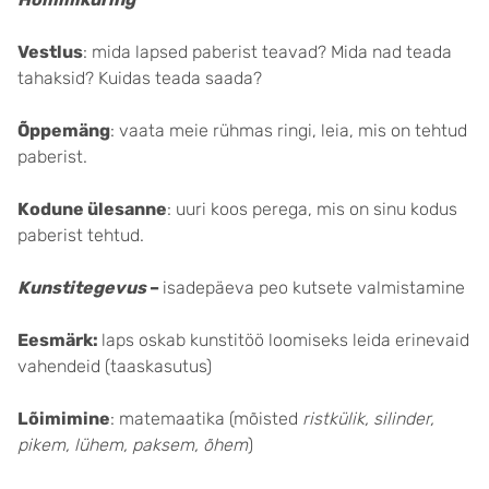
Vestlus
: mida lapsed paberist teavad? Mida nad teada
tahaksid? Kuidas teada saada?
Õppemäng
: vaata meie rühmas ringi, leia, mis on tehtud
paberist.
Kodune ülesanne
: uuri koos perega, mis on sinu kodus
paberist tehtud.
Kunstitegevus
–
isadepäeva peo kutsete valmistamine
Eesmärk:
laps oskab kunstitöö loomiseks leida erinevaid
vahendeid (taaskasutus)
Lõimimine
: matemaatika (mõisted
ristkülik, silinder,
pikem, lühem, paksem, õhem
)