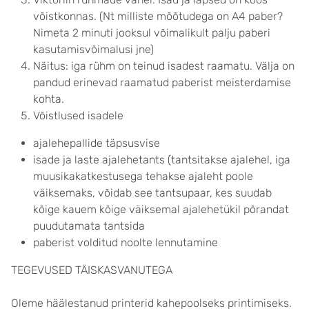
võistkonnas. (Nt milliste mõõtudega on A4 paber?
Nimeta 2 minuti jooksul võimalikult palju paberi
kasutamisvõimalusi jne)
Näitus: iga rühm on teinud isadest raamatu. Välja on
pandud erinevad raamatud paberist meisterdamise
kohta.
Võistlused isadele
ajalehepallide täpsusvise
isade ja laste ajalehetants (tantsitakse ajalehel, iga
muusikakatkestusega tehakse ajaleht poole
väiksemaks, võidab see tantsupaar, kes suudab
kõige kauem kõige väiksemal ajalehetükil põrandat
puudutamata tantsida
paberist volditud noolte lennutamine
TEGEVUSED TÄISKASVANUTEGA
Oleme häälestanud printerid kahepoolseks printimiseks.