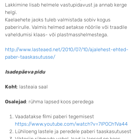
Lakkimine lisab helmele vastupidavust ja annab kerge
helgi.
Kaelaehete jaoks tuleb valmistada sobiv kogus
paberirulle. Valmis helmed aetakse nöörile või traadile
vaheldumisi klaas- või plastmasshelmestega.
http://www.lasteaed.net/2010/07/10/ajalehest-ehted-
paber-taaskasutusse/
Isadepäeva pidu
Koht
: lasteaia saal
Osalejad
: rühma lapsed koos peredega
Vaadatakse filmi paberi tegemisest
https://www.youtube.com/watch?v=7IP0Ch1Va44
Lühiloeng lastele ja peredele paberi taaskasutusest
Viktoriin rühmade vahel. Isad ja lapsed on koos