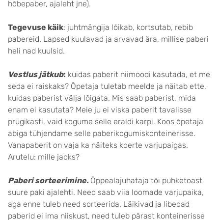
hõbepaber, ajaleht jne).
Tegevuse käik
: juhtmängija lõikab, kortsutab, rebib
pabereid. Lapsed kuulavad ja arvavad ära, millise paberi
heli nad kuulsid.
Vestlus
jätkub
:
kuidas paberit niimoodi kasutada, et me
seda ei raiskaks? Õpetaja tuletab meelde ja näitab ette,
kuidas paberist välja lõigata. Mis saab paberist, mida
enam ei kasutata? Meie ju ei viska paberit tavalisse
prügikasti, vaid kogume selle eraldi karpi. Koos õpetaja
abiga tühjendame selle paberikogumiskonteinerisse.
Vanapaberit on vaja ka näiteks koerte varjupaigas.
Arutelu: mille jaoks?
Paberi sorteerimine.
Õppealajuhataja tõi puhketoast
suure paki ajalehti. Need saab viia loomade varjupaika,
aga enne tuleb need sorteerida. Läikivad ja libedad
paberid ei ima niiskust, need tuleb pärast konteinerisse