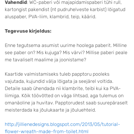
Vahendid
: WC-paberi või majapidamispaberi tühi rull,
kartongist pakendist (nt pudruhelveste karbist) lõigatud
aluspaber, PVA-liim, klambrid, teip, käärid.
Tegevuse kirjeldus:
Enne tegutsema asumist uurime hoolega paberit. Milline
see paber on? Mis kujuga? Mis värvi? Millise paberi peale
me tavaliselt maalime ja joonistame?
Kaartide valmistamiseks tuleb papptoru pooleks
vajutada, kujundid välja lõigata ja seejärel voltida.
Detaile saab ühendada nii klambrite, teibi kui ka PVA-
liimiga. Kõik töövõtted on väga lihtsad, aga tulemus on
omanäoline ja huvitav. Papptorudest saab suurepäraselt
meisterdada ka jõulukaarte ja jõuluehteid.
http://jillienedesigns.blogspot.com/2013/05/tutorial-
flower-wreath-made-from-toilet.html