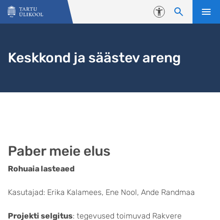
Liigu edasi põhisisu juurde
Juurdepääsetavus
Keskkond ja säästev areng
Paber meie elus
Rohuaia lasteaed
Kasutajad: Erika Kalamees, Ene Nool, Ande Randmaa
Projekti selgitus
: tegevused toimuvad Rakvere