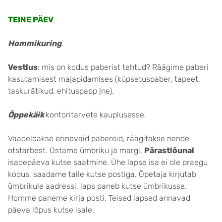
TEINE PÄEV
Hommikuring
.
Vestlus
: mis on kodus paberist tehtud? Räägime paberi
kasutamisest majapidamises (küpsetuspaber, tapeet,
taskurätikud, ehituspapp jne).
Õppekäik
kontoritarvete kauplusesse.
Vaadeldakse erinevaid pabereid, räägitakse nende
otstarbest. Ostame ümbriku ja margi.
Pärastlõunal
isadepäeva kutse saatmine. Ühe lapse isa ei ole praegu
kodus, saadame talle kutse postiga. Õpetaja kirjutab
ümbrikule aadressi, laps paneb kutse ümbrikusse.
Homme paneme kirja posti. Teised lapsed annavad
päeva lõpus kutse isale.