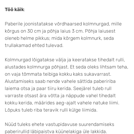
Töö käik
:
Paberile joonistatakse võrdhaarsed kolmnurgad, mille
kõrgus on 30 cm ja põhja laius 3 cm. Põhja laiusest
oleneb helme pikkus; mida kõrgem kolmnurk, seda
trullakamad ehted tulevad.
Kolmnurgad lõigatakse välja ja keeratakse tihedalt rulli,
alustades kolmnurga põhjast. Et seda oleks lihtsam teha,
on vaja tõmmata teibiga kokku kaks sukavarrast.
Alustamiseks saab nende vahele sättida pabeririba
laiema otsa ja paar tiiru kerida. Seejärel tuleb rull
varraste otsast ära võtta ja näppude vahel tihedalt
kokku kerida, määrides aeg-ajalt vahele natuke liimi.
Lõpuks tuleb riba teravik rulli külge liimida.
Nüüd tuleks ehete vastupidavuse suurendamiseks
paberirullid läbipaistva küünelakiga üle lakkida.