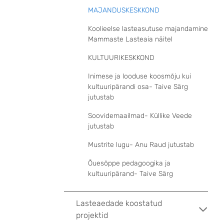
MAJANDUSKESKKOND
Koolieelse lasteasutuse majandamine
Mammaste Lasteaia näitel
KULTUURIKESKKOND
Inimese ja looduse koosmõju kui
kultuuripärandi osa- Taive Särg
jutustab
Soovidemaailmad- Küllike Veede
jutustab
Mustrite lugu- Anu Raud jutustab
Õuesõppe pedagoogika ja
kultuuripärand- Taive Särg
Lasteaedade koostatud
projektid