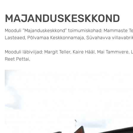
MAJANDUSKESKKOND
Mooduli “Majanduskeskkond” toimumiskohad: Mammaste Te
Lasteaed, Põlvamaa Keskkonnamaja, Süvahavva villavabr
Mooduli läbiviijad: Margit Teller, Kaire Hääl, Mai Tammvere, Li
Reet Pettai,