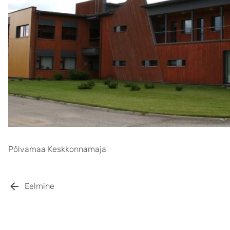
Põlvamaa Keskkonnamaja
Eelmine