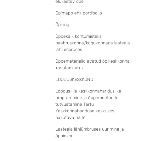
elukestev õpe
Õpimapp ehk portfoolio
Õpiring
Õppekäik kohtumisteks
naabruskonna/kogukonnaga lasteaia
lähiümbruses
Õppematerjalid avatud õpikeskkonna
kasutamiseks
LOODUSKESKKOND
Loodus- ja keskkonnahariduslike
programmide ja õppemeetodite
tutvustamine Tartu
Keskkonnahariduse keskuses
pakutava näitel.
Lasteaia lähiümbruses uurimine ja
õppimine