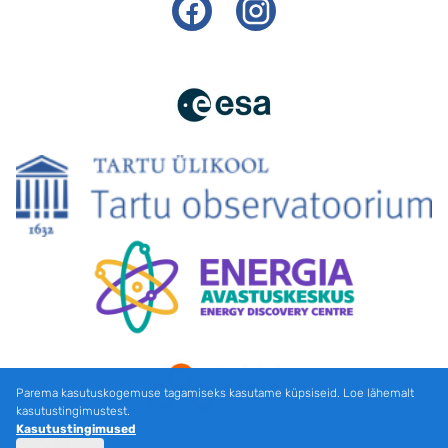
Facebook
Instagram
Parema kasutuskogemuse tagamiseks kasutame küpsiseid. Loe lähemalt
kasutustingimustest.
Kasutustingimused