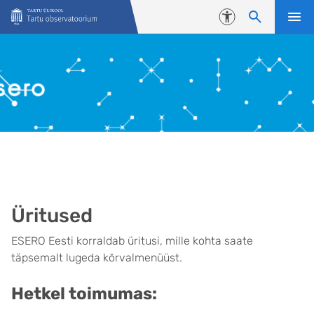
Liigu edasi põhisisu juurde
Juurdepääsetavus
Üritused
ESERO Eesti korraldab üritusi, mille kohta saate
täpsemalt lugeda kõrvalmenüüst.
Hetkel toimumas: