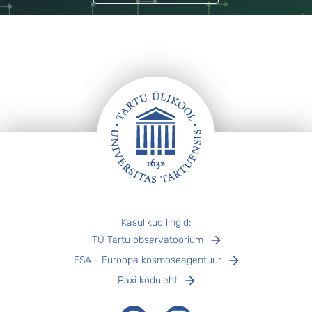
Jalus
Kasulikud lingid:
TÜ Tartu observatoorium
ESA - Euroopa kosmoseagentuur
Paxi koduleht