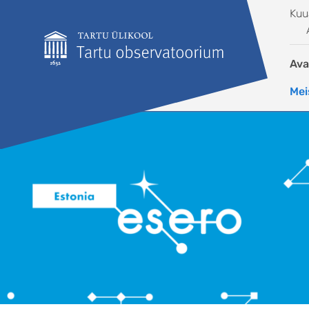
Liigu edasi põhisisu juurde
Kuu
Ava
Mei