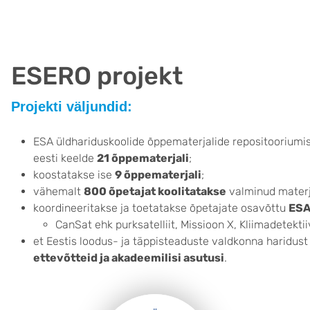
ESERO projekt
Projekti väljundid:
ESA üldhariduskoolide õppematerjalide repositooriumis
eesti keelde
21 õppematerjali
;
koostatakse ise
9 õppematerjali
;
vähemalt
800 õpetajat koolitatakse
valminud materj
koordineeritakse ja toetatakse õpetajate osavõttu
ESA
CanSat ehk purksatelliit, Missioon X, Kliimadetekti
et Eestis loodus- ja täppisteaduste valdkonna haridus
ettevõtteid ja akadeemilisi asutusi
.