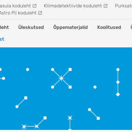
asula koduleht
Kliimadetektiivide koduleht
Purksate
Astro Pii koduleht
leht
Üleskutsed
Õppematerjalid
Koolitused
st