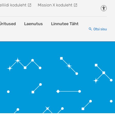
lliidi koduleht
Mission X koduleht
Juurde
Üritused
Laenutus
Linnutee Täht
Otsi sisu