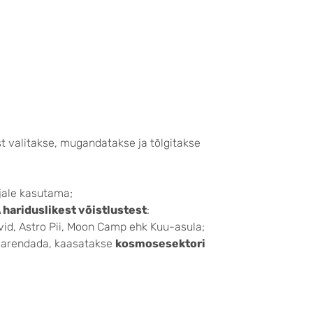
t valitakse, mugandatakse ja tõlgitakse
ale kasutama;
 hariduslikest võistlustest
:
ivid, Astro Pii, Moon Camp ehk Kuu-asula;
t arendada, kaasatakse
kosmosesektori