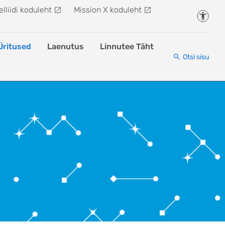
lliidi koduleht
Mission X koduleht
Juurde
Üritused
Laenutus
Linnutee Täht
Otsi sisu