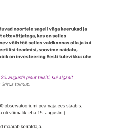
duvad noortele sageli väga keerukad ja
t ettevõtjatega, kes on selles
nev võib töö selles valdkonnas olla ja kui
eetilisi teadmisi, soovime näidata,
kõik on investeering Eesti tulevikku: ühe
6. augustil pisut teisiti, kui algselt
t üritus toimub.
.00 observatooriumi peamaja ees staabis.
 oli võimalik teha 15. augustini).
ad määrab korraldaja.