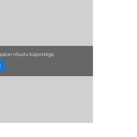
palun nõustu küpsistega.
t