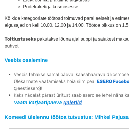
Pudelraketiga kosmosesse
Kõikide kategooriate töötoad toimuvad paralleelselt ja esime
algusajad on kell 10.00, 12.00 ja 14.00. Töötoa pikkus on 1,5 t
Toitlustuseks
pakutakse lõuna ajal suppi ja saiakest maks
puhvet.
Veebis osalemine
Veebis tehakse samal päeval kaasahaaravaid kosmose
Ülekannete vaatamiseks hoia silm peal
ESERO Facebo
@eestiesero)!
Kaks nädalat pärast üritust saab esero.ee lehel näha k
Vaata karjaaripaeva
galeriid
Komeedi ülelennu töötoa tutvustus: Mihkel Pajusa