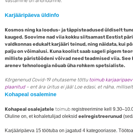
Vastamine on anonüümne.
Karjääripäeva üldinfo
Kosmos ning ka loodus- ja täppisteadused üldiselt tun
kauged. Soovime nad viia kokku siitsamast Eestist päri
valdkonnas edukalt karjääri teinud, ning näidata, kui põ
palju on võimalusi. Kuna koolist saab sageli pigem teor
milliste päristöödeni võivad need teadmised viia. See 
arenev tehnoloogia nõuab üha rohkem spetsialiste.
Kõrgenenud Covid-19 ohutaseme tõttu
toimub karjaaripaev 2
plaanitud
– ent ära üritus ei jää! Loe edasi, et näha, millisel
Kohapeal osalemine
Kohapeal osalejatele
toimub
registreerimine kell 9.30–10
eelregistreerunud
Oluline on, et kohaletulijad oleksid
(seda
Karjääripäeva 15 töötuba on jagatud 4 kategooriasse. Tööto