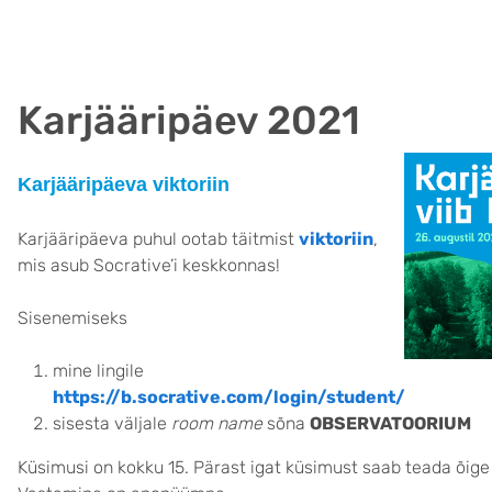
Karjääripäev 2021
Karjääripäeva viktoriin
Karjääripäeva puhul ootab täitmist
viktoriin
,
mis asub Socrative’i keskkonnas!
Sisenemiseks
mine lingile
https://b.socrative.com/login/student/
sisesta väljale
room name
sõna
OBSERVATOORIUM
Küsimusi on kokku 15. Pärast igat küsimust saab teada õige