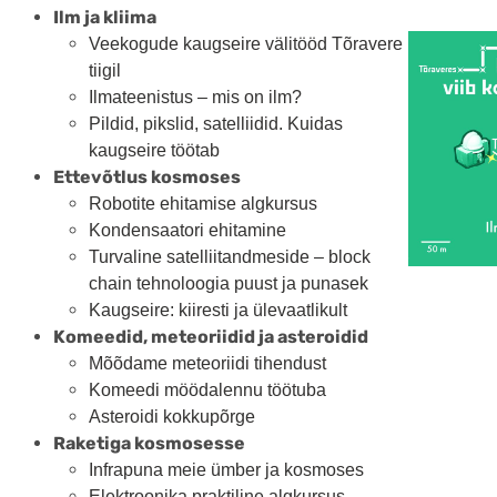
Ilm ja kliima
Veekogude kaugseire välitööd Tõravere
tiigil
Ilmateenistus – mis on ilm?
Pildid, pikslid, satelliidid. Kuidas
kaugseire töötab
Ettevõtlus kosmoses
Robotite ehitamise algkursus
Kondensaatori ehitamine
Turvaline satelliitandmeside – block
chain tehnoloogia puust ja punasek
Kaugseire: kiiresti ja ülevaatlikult
Komeedid, meteoriidid ja asteroidid
Mõõdame meteoriidi tihendust
Komeedi möödalennu töötuba
Asteroidi kokkupõrge
Raketiga kosmosesse
Infrapuna meie ümber ja kosmoses
Elektroonika praktiline algkursus