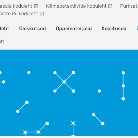
asula koduleht
Kliimadetektiivide koduleht
Purksate
Astro Pii koduleht
leht
Üleskutsed
Õppematerjalid
Koolitused
st