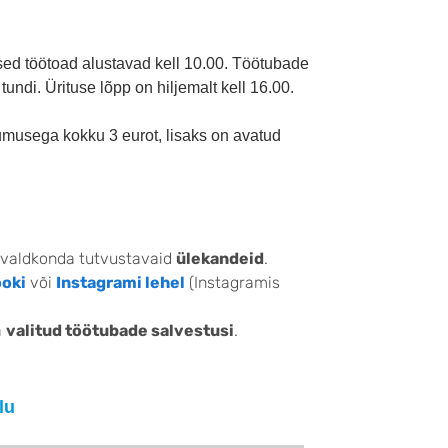
sed töötoad alustavad kell 10.00. Töötubade
undi. Ürituse lõpp on hiljemalt kell 16.00.
umusega kokku 3 eurot, lisaks on avatud
valdkonda tutvustavaid
ülekandeid
.
oki
või
Instagrami lehel
(Instagramis
a
valitud töötubade salvestusi
.
lu