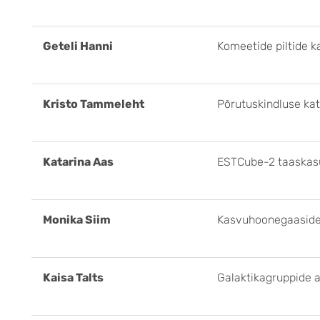
Geteli Hanni
Komeetide piltide k
Kristo Tammeleht
Põrutuskindluse ka
Katarina Aas
ESTCube-2 taaskas
Monika Siim
Kasvuhoonegaaside 
Kaisa Talts
Galaktikagruppide a