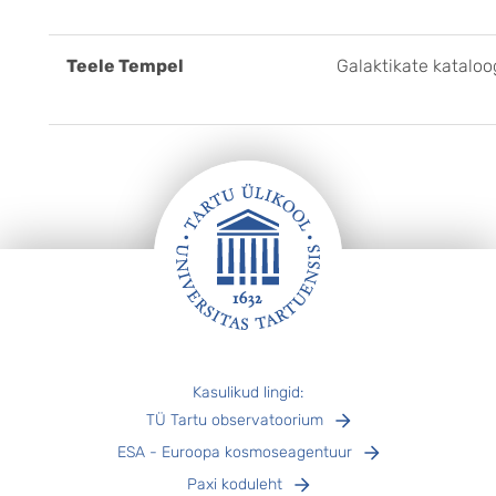
Teele Tempel
Galaktikate katalo
Jalus
Kasulikud lingid:
TÜ Tartu observatoorium
ESA - Euroopa kosmoseagentuur
Paxi koduleht