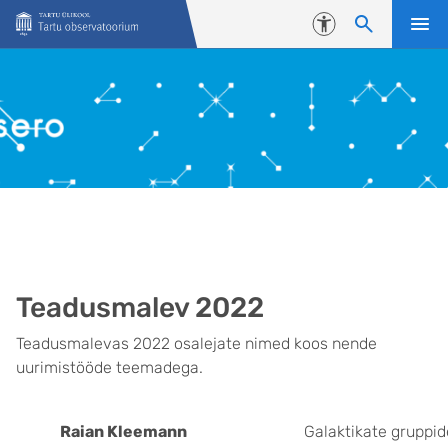
Liigu edasi põhisisu juurde
Juurdepääsetavus
Teadusmalev 2022
Teadusmalevas 2022 osalejate nimed koos nende
uurimistööde teemadega.
Raian Kleemann
Galaktikate gruppid