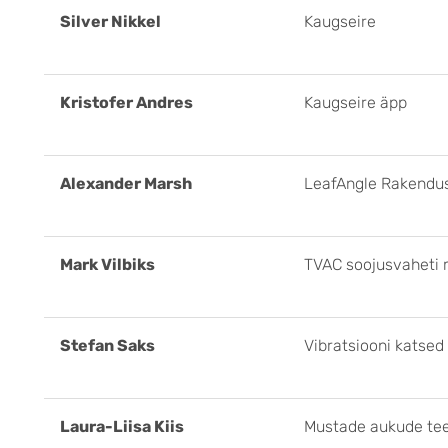
Silver Nikkel
Kaugseire
Kristofer Andres
Kaugseire äpp
Alexander Marsh
LeafAngle Rakendu
Mark Vilbiks
TVAC soojusvaheti
Stefan Saks
Vibratsiooni katsed
Laura-Liisa Kiis
Mustade aukude te