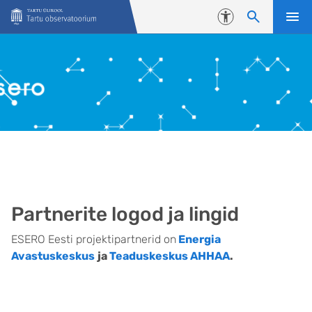
Liigu edasi põhisisu juurde
Juurdepääsetavus
Partnerite logod ja lingid
ESERO Eesti projektipartnerid on
Energia
Avastuskeskus
ja
Teaduskeskus AHHAA
.