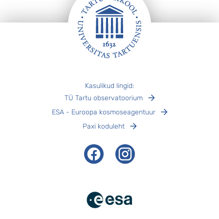
Jalus
Kasulikud lingid:
TÜ Tartu observatoorium
ESA - Euroopa kosmoseagentuur
Paxi koduleht
Facebook
Instagram