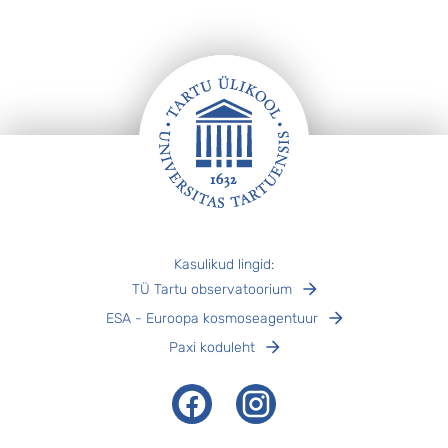
Jalus
Kasulikud lingid:
TÜ Tartu observatoorium
ESA - Euroopa kosmoseagentuur
Paxi koduleht
Facebook
Instagram