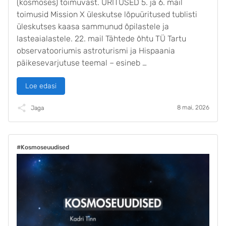
(kosmoses) toimuvast. ÜRITUSED 5. ja 6. mail
toimusid Mission X üleskutse lõpuüritused tublisti
üleskutses kaasa sammunud õpilastele ja
lasteaialastele. 22. mail Tähtede õhtu TÜ Tartu
observatooriumis astroturismi ja Hispaania
päikesevarjutuse teemal – esineb …
Loe edasi
8 mai, 2026
Jaga
#Kosmoseuudised