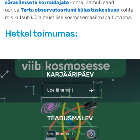
särasilmsete korraldajate
kohta. Samuti saad
uurida
Tartu observatooriumi külastuskeskuse
kohta,
mis kutsub külla müstilise kosmosemaailmaga tutvuma.
Hetkel toimumas:
Lehed
KARJÄÄRIPÄEV
Loe lähemalt
TEADUSMALEV
Loe lähemalt