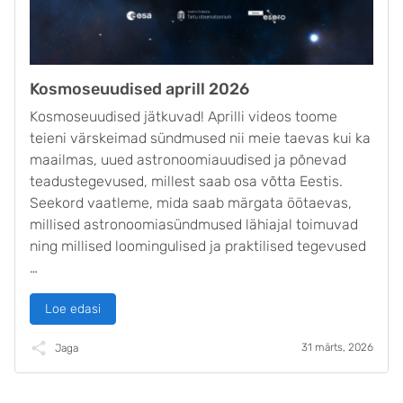
Kosmoseuudised aprill 2026
Kosmoseuudised jätkuvad! Aprilli videos toome
teieni värskeimad sündmused nii meie taevas kui ka
maailmas, uued astronoomiauudised ja põnevad
teadustegevused, millest saab osa võtta Eestis.
Seekord vaatleme, mida saab märgata öötaevas,
millised astronoomiasündmused lähiajal toimuvad
ning millised loomingulised ja praktilised tegevused
…
Loe edasi
31 märts, 2026
Jaga