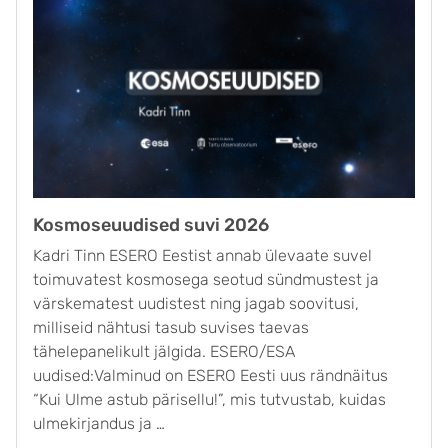
Kosmoseuudised suvi 2026
Kadri Tinn ESERO Eestist annab ülevaate suvel
toimuvatest kosmosega seotud sündmustest ja
värskematest uudistest ning jagab soovitusi,
milliseid nähtusi tasub suvises taevas
tähelepanelikult jälgida. ESERO/ESA
uudised:Valminud on ESERO Eesti uus rändnäitus
“Kui Ulme astub pärisellu!”, mis tutvustab, kuidas
ulmekirjandus ja …