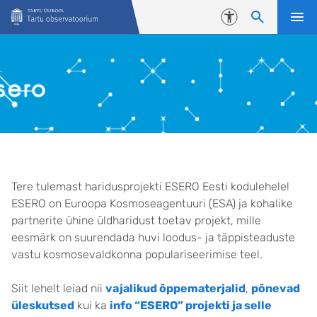
Liigu edasi põhisisu juurde
Juurdepääsetavus
Avaleht
Tere tulemast haridusprojekti ESERO Eesti kodulehele!
ESERO on Euroopa Kosmoseagentuuri (ESA) ja kohalike
partnerite ühine üldharidust toetav projekt, mille
eesmärk on suurendada huvi loodus- ja täppisteaduste
vastu kosmosevaldkonna populariseerimise teel.
Siit lehelt leiad nii
vajalikud õppematerjalid
,
põnevad
üleskutsed
kui ka
info “ESERO” projekti ja selle