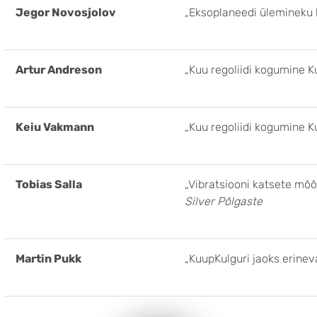
Jegor Novosjolov
„Eksoplaneedi ülemineku
Artur Andreson
„Kuu regoliidi kogumine 
Keiu Vakmann
„Kuu regoliidi kogumine 
Tobias Salla
„Vibratsiooni katsete m
Silver Põlgaste
Martin Pukk
„KuupKulguri jaoks erine