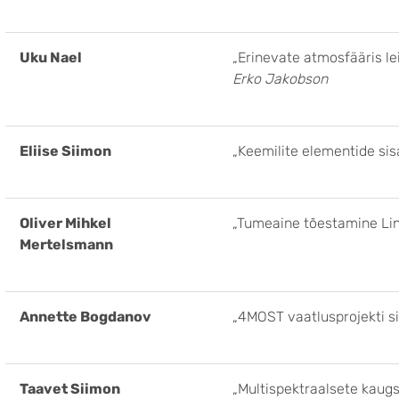
Uku Nael
„Erinevate atmosfääris l
Erko Jakobson
Eliise Siimon
„Keemilite elementide si
Oliver Mihkel
„Tumeaine tõestamine Li
Mertelsmann
Annette Bogdanov
„4MOST vaatlusprojekti s
Taavet Siimon
„Multispektraalsete kaug