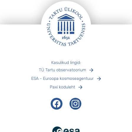
Jalus
Kasulikud lingid:
TÜ Tartu observatoorium
ESA - Euroopa kosmoseagentuur
Paxi koduleht
Facebook
Instagram