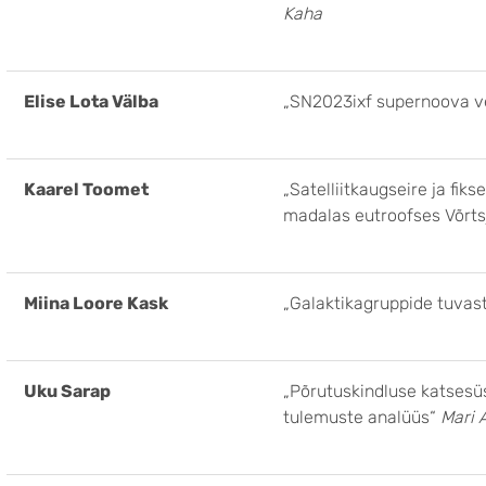
Kaha
Elise Lota Välba
„SN2023ixf supernoova ve
Kaarel Toomet
„Satelliitkaugseire ja f
madalas eutroofses Võrt
Miina Loore Kask
„Galaktikagruppide tuva
Uku Sarap
„Põrutuskindluse katsesü
tulemuste analüüs“
Mari A