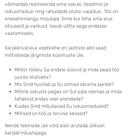
võimaldab realiseerida oma oskusi, teadmisi ja
isikuomadusi ning rahuldada olulisi vajadusi. Töö on
enesehinnangu mõjutaja. Enne kui teha oma elus
otsuseid ja valikuid, tasub võtta aega endasse
vaatamiseks.
Karjäärivärava veebilehe eri jaotiste abil saad
mõtiskleda järgmiste küsimuste üle.
Millist tööelu Sa endale soovid ja mida pead töö
juures oluliseks?
Mis Sind huvitab ja Su silmad särama paneb?
Milline oskuste pagas on Sul juba olemas ja mida
tahaksid endas veel arendada?
Kuidas Sind mõjutavad Su isikuomadused?
Millised on töö ja tervise seosed?
Nende teemade üle võid alati arutada ülikooli
karjäärinõustajaga.