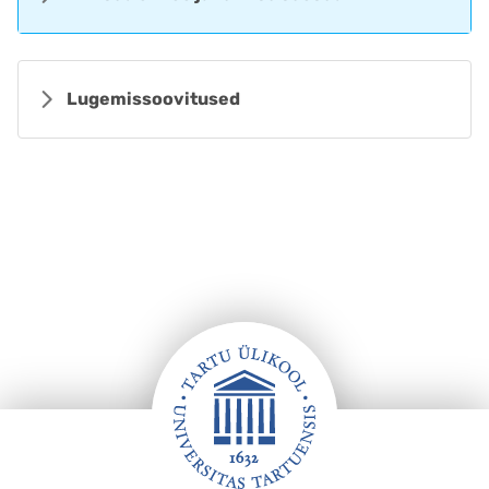
Lugemissoovitused
Jalus