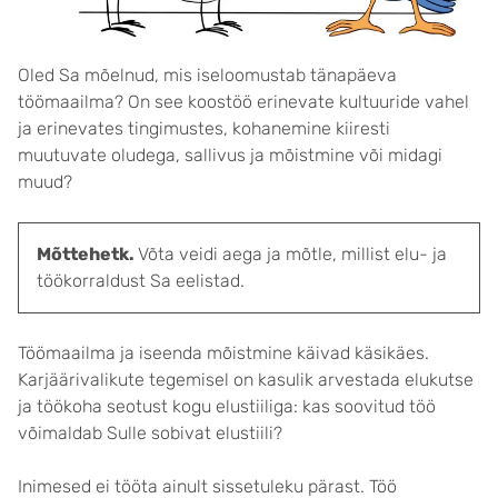
Oled Sa mõelnud, mis iseloomustab tänapäeva
töömaailma? On see koostöö erinevate kultuuride vahel
ja erinevates tingimustes, kohanemine kiiresti
muutuvate oludega, sallivus ja mõistmine või midagi
muud?
Mõttehetk.
Võta veidi aega ja mõtle, millist elu- ja
töökorraldust Sa eelistad.
Töömaailma ja iseenda mõistmine käivad käsikäes.
Karjäärivalikute tegemisel on kasulik arvestada elukutse
ja töökoha seotust kogu elustiiliga: kas soovitud töö
võimaldab Sulle sobivat elustiili?
Inimesed ei tööta ainult sissetuleku pärast. Töö