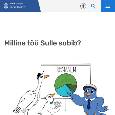
Liigu edasi põhisisu juurde
Juurdepääsetavus
Milline töö Sulle sobib?