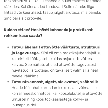
töökorraldust kui ka -ülesandeid puudutavatel teemadel
rääkides. Kui ülesanded tunduvad Sulle näiteks liiga
lihtsad või keerulised, tasub julgelt arutada, mis paneks
Sind parajalt proovile.
Kuidas ettevõttes hästi kohaneda ja praktikast
rohkem kasu saada?
Tutvu lähemalt ettevõtte väärtuste, struktuuri
ja tegevusega.
Küsi nii oma praktikajuhendajalt kui
ka teistelt töötajatelt, kuidas asjad ettevõttes
käivad. See näitab, et oled ettevõtte tegevusest
huvitatud, ja töötajad on tavaliselt valmis ka heal
meelel rääkima.
Tutvusta ennast julgelt, ole avatud ja sõbralik
.
Heade töösuhete arendamiseks osale võimaluse
korral meeskonnatöös, käi koosolekutel ja ettevõtte
üritustel ning koos töökaaslastega kohvi- ja
lõunapausidel.