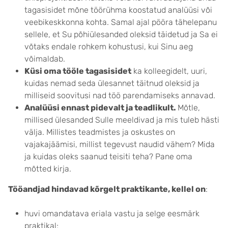
tagasisidet mõne töörühma koostatud analüüsi või
veebikeskkonna kohta. Samal ajal pööra tähelepanu
sellele, et Su põhiülesanded oleksid täidetud ja Sa ei
võtaks endale rohkem kohustusi, kui Sinu aeg
võimaldab.
Küsi oma tööle tagasisidet
ka kolleegidelt, uuri,
kuidas nemad seda ülesannet täitnud oleksid ja
milliseid soovitusi nad töö parendamiseks annavad.
Analüüsi ennast pidevalt ja teadlikult.
Mõtle,
millised ülesanded Sulle meeldivad ja mis tuleb hästi
välja. Millistes teadmistes ja oskustes on
vajakajäämisi, millist tegevust naudid vähem? Mida
ja kuidas oleks saanud teisiti teha? Pane oma
mõtted kirja.
Tööandjad hindavad kõrgelt praktikante, kellel on
:
huvi omandatava eriala vastu ja selge eesmärk
praktikal;