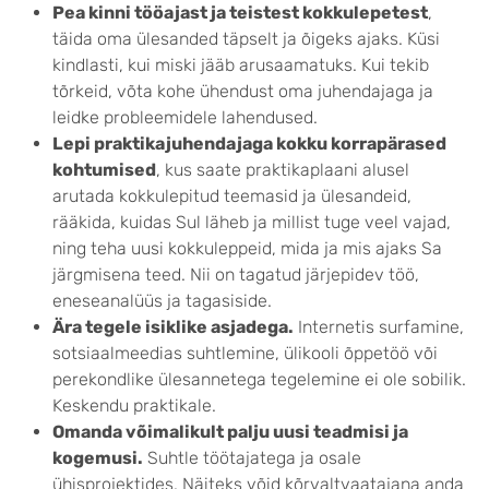
Pea kinni tööajast ja teistest kokkulepetest
,
täida oma ülesanded täpselt ja õigeks ajaks. Küsi
kindlasti, kui miski jääb arusaamatuks. Kui tekib
tõrkeid, võta kohe ühendust oma juhendajaga ja
leidke probleemidele lahendused.
Lepi praktikajuhendajaga kokku korrapärased
kohtumised
, kus saate praktikaplaani alusel
arutada kokkulepitud teemasid ja ülesandeid,
rääkida, kuidas Sul läheb ja millist tuge veel vajad,
ning teha uusi kokkuleppeid, mida ja mis ajaks Sa
järgmisena teed. Nii on tagatud järjepidev töö,
eneseanalüüs ja tagasiside.
Ära tegele isiklike asjadega.
Internetis surfamine,
sotsiaalmeedias suhtlemine, ülikooli õppetöö või
perekondlike ülesannetega tegelemine ei ole sobilik.
Keskendu praktikale.
Omanda võimalikult palju uusi teadmisi ja
kogemusi.
Suhtle töötajatega ja osale
ühisprojektides. Näiteks võid kõrvaltvaatajana anda