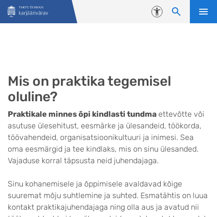
Liigu edasi põhisisu juurde
Juurdepääsetavus
Mis on praktika tegemisel
oluline?
Praktikale minnes õpi kindlasti tundma
ettevõtte või
asutuse ülesehitust, eesmärke ja ülesandeid, töökorda,
töövahendeid, organisatsioonikultuuri ja inimesi. Sea
oma eesmärgid ja tee kindlaks, mis on sinu ülesanded.
Vajaduse korral täpsusta neid juhendajaga.
Sinu kohanemisele ja õppimisele avaldavad kõige
suuremat mõju suhtlemine ja suhted. Esmatähtis on luua
kontakt praktikajuhendajaga ning olla aus ja avatud nii