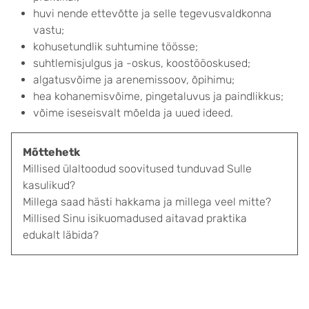
huvi nende ettevõtte ja selle tegevusvaldkonna
vastu;
kohusetundlik suhtumine töösse;
suhtlemisjulgus ja -oskus, koostööoskused;
algatusvõime ja arenemissoov, õpihimu;
hea kohanemisvõime, pingetaluvus ja paindlikkus;
võime iseseisvalt mõelda ja uued ideed.
Mõttehetk
Millised ülaltoodud soovitused tunduvad Sulle
kasulikud?
Millega saad hästi hakkama ja millega veel mitte?
Millised Sinu isikuomadused aitavad praktika
edukalt läbida?