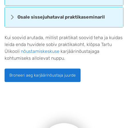
Osale sissejuhataval praktikaseminaril
Kui soovid arutada, millist praktikat soovid teha ja kuidas
leida enda huvidele sobiv praktikakoht, klõpsa Tartu
Ülikooli
nõustamiskeskuse
karjäärinõustajaga
kohtumiseks allolevat nuppu.
Broneeri aeg karjäärinõustaja juurde