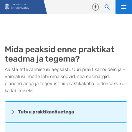
Liigu edasi põhisisu juurde
Juurdepääsetavus
Mida peaksid enne praktikat
teadma ja tegema?
Alusta ettevalmistusi aegsasti. Uuri praktikanõudeid ja -
võimalusi, mõtle läbi oma soovid, sea eesmärgid,
planeeri aega ja tegevust nii praktikakoha leidmiseks kui
ka läbimiseks.
Tutvu praktikanõuetega