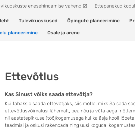
evikuoskuste enesehindamise vahend
Ettepanekud kodu
leht
Tulevikuoskused
Õpingute planeerimine
Pr
elu planeerimine
Osale ja arene
Ettevõtlus
Kas Sinust võiks saada ettevõtja?
Kui tahaksid saada ettevõtjaks, siis mõtle, miks Sa seda soov
ettevõtlusvõimalusi lähemalt, pea nõu ja võta aega mõtlem
nii aastatepikkuse (töö)kogemusega kui ka äsja kooli lõpeta
teadmisi ja oskusi rakendada ning uusi koguda, kogemustes