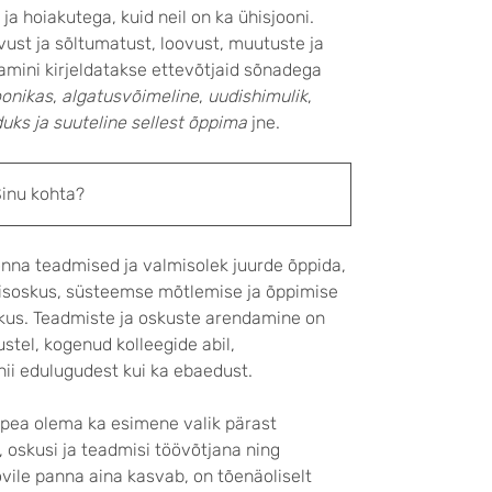
 hoiakutega, kuid neil on ka ühisjooni.
ust ja sõltumatust, loovust, muutuste ja
damini kirjeldatakse ettevõtjaid sõnadega
onikas
,
algatusvõimeline
,
uudishimulik
,
ks ja suuteline sellest õppima
jne.
Sinu kohta?
onna teadmised ja valmisolek juurde õppida,
isoskus, süsteemse mõtlemise ja õppimise
skus. Teadmiste ja oskuste arendamine on
stel, kogenud kolleegide abil,
nii edulugudest kui ka ebaedust.
 pea olema ka esimene valik pärast
 oskusi ja teadmisi töövõtjana ning
ovile panna aina kasvab, on tõenäoliselt