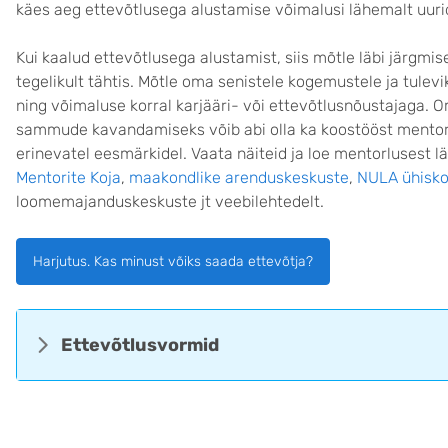
käes aeg ettevõtlusega alustamise võimalusi lähemalt uuri
Kui kaalud ettevõtlusega alustamist, siis mõtle läbi järgmi
tegelikult tähtis. Mõtle oma senistele kogemustele ja tule
ning võimaluse korral karjääri- või ettevõtlusnõustajaga.
sammude kavandamiseks võib abi olla ka koostööst mentori
erinevatel eesmärkidel. Vaata näiteid ja loe mentorlusest 
Mentorite Koja
,
maakondlike arenduskeskuste
,
NULA ühiskon
loomemajanduskeskuste jt veebilehtedelt.
Harjutus. Kas minust võiks saada ettevõtja?
Ettevõtlusvormid