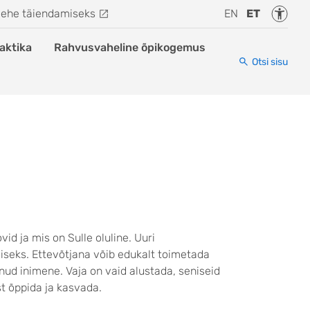
Juurde
lehe täiendamiseks
EN
ET
aktika
Rahvusvaheline õpikogemus
Otsi sisu
id ja mis on Sulle oluline. Uuri
iseks. Ettevõtjana võib edukalt toimetada
nud inimene. Vaja on vaid alustada, seniseid
t õppida ja kasvada.