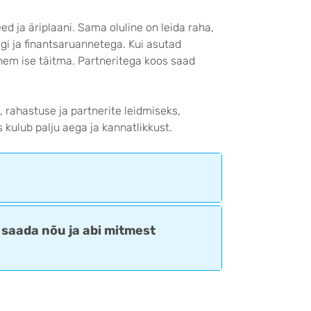
ed ja äriplaani. Sama oluline on leida raha,
i ja finantsaruannetega. Kui asutad
hem ise täitma. Partneritega koos saad
 rahastuse ja partnerite leidmiseks,
kulub palju aega ja kannatlikkust.
 saada nõu ja abi mitmest