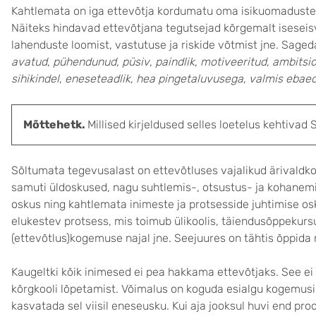
Kahtlemata on iga ettevõtja kordumatu oma isikuomaduste ja
Näiteks hindavad ettevõtjana tegutsejad kõrgemalt iseseisv
lahenduste loomist, vastutuse ja riskide võtmist jne. Sage
avatud
,
pühendunud
,
püsiv
,
paindlik
,
motiveeritud
,
ambitsio
sihikindel
,
eneseteadlik
,
hea pingetaluvusega
,
valmis ebaedu
Mõttehetk.
Millised kirjeldused selles loetelus kehtivad 
Sõltumata tegevusalast on ettevõtluses vajalikud ärivaldk
samuti üldoskused, nagu suhtlemis-, otsustus- ja kohanem
oskus ning kahtlemata inimeste ja protsesside juhtimise o
elukestev protsess, mis toimub ülikoolis, täiendusõppekursu
(ettevõtlus)kogemuse najal jne. Seejuures on tähtis õppida 
Kaugeltki kõik inimesed ei pea hakkama ettevõtjaks. See ei
kõrgkooli lõpetamist. Võimalus on koguda esialgu kogemusi,
kasvatada sel viisil eneseusku. Kui aja jooksul huvi end pro