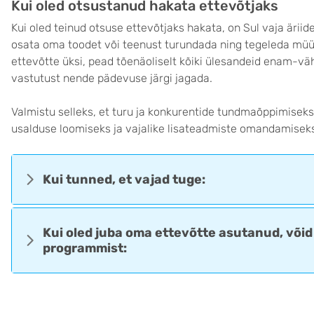
Kui oled otsustanud hakata ettevõtjaks
Kui oled teinud otsuse ettevõtjaks hakata, on Sul vaja äriide
osata oma toodet või teenust turundada ning tegeleda müüg
ettevõtte üksi, pead tõenäoliselt kõiki ülesandeid enam-vä
vastutust nende pädevuse järgi jagada.
Valmistu selleks, et turu ja konkurentide tundmaõppimiseks,
usalduse loomiseks ja vajalike lisateadmiste omandamiseks 
Kui tunned, et vajad tuge:
Kui oled juba oma ettevõtte asutanud, võid
programmist: