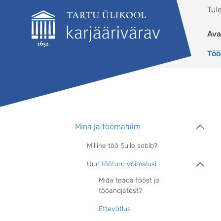
Liigu edasi põhisisu juurde
Tul
Ava
Töö
Mina ja töömaailm
Milline töö Sulle sobib?
Uuri tööturu võimalusi
Mida teada tööst ja
tööandjatest?
Ettevõtlus