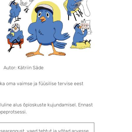
Autor: Kätriin Säde
 ka oma vaimse ja füüsilise tervise eest
luline alus õpioskuste kujundamisel. Ennast
ppeprotsessi.
esearengust, vaed tehtut ja võtad arvesse