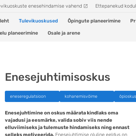
evikuoskuste enesehindamise vahend
Ettepanekud kodu
leht
Tulevikuoskused
Õpingute planeerimine
Pr
elu planeerimine
Osale ja arene
Enesejuhtimisoskus
eneseregulatsioon
kohanemisvõime
õpiosku
Enesejuhtimine on oskus määrata kindlaks oma
vajadusi ja eesmärke, valida sobiv viis nende
elluviimiseks ja tulemuste hindamiseks ning ennast
selleks motiveerida.
Enesejuhtimise oluline eeldus on