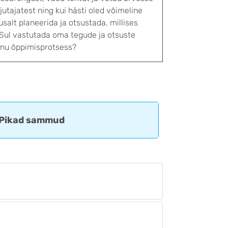
jutajatest ning kui hästi oled võimeline
alt planeerida ja otsustada, millises
n Sul vastutada oma tegude ja otsuste
Sinu õppimisprotsess?
Pikad sammud