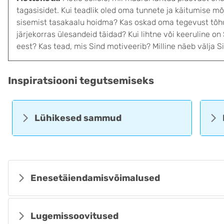
tagasisidet. Kui teadlik oled oma tunnete ja käitumise mõ
sisemist tasakaalu hoidma? Kas oskad oma tegevust tõhus
järjekorras ülesandeid täidad? Kui lihtne või keeruline o
eest? Kas tead, mis Sind motiveerib? Milline näeb välja 
Inspiratsiooni tegutsemiseks
Lühikesed sammud
Enesetäiendamisvõimalused
Lugemissoovitused