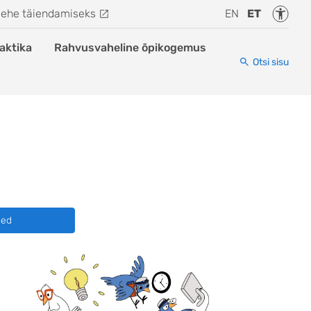
Juurde
lehe täiendamiseks
EN
ET
aktika
Rahvusvaheline õpikogemus
Otsi sisu
sed