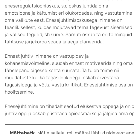
eneseregulatsioonioskus, s.o oskus juhtida oma
emotsioone ja käitumist eri olukordades, ning vastutamine
oma valikute eest. Enesejuhtimisoskusega inimene on
teadlik sellest, kuidas mõjutavad tema tegevust sisemised
ja välised tegurid, sh surve. Samuti oskab ta eri toiminguid
tähtsuse järjekorda seada ja aega planeerida.
Ennast juhtiv inimene on vastupidav ja
kohanemisvõimeline, suudab ennast motiveerida ning oma
tähelepanu õigesse kohta suunata. Ta tuleb toime nii
muudatuste kui ka tagasilöökidega, oskab arvestada
tagasisidega ja võtta vastu kriitikat. Enesejuhtimise osa on
hoolitsemine.
Enesejuhtimine on tihedalt seotud elukestva õppega ja on o
juhtiv õppija oskab püstitada õpieesmärke ja jälgida oma õ
Mõttehetk.
Mõtle sellele, mil määral lähtud pidevast en