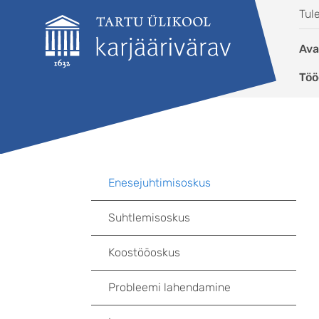
Liigu edasi põhisisu juurde
Tul
Ava
Töö
Enesejuhtimisoskus
Suhtlemisoskus
Koostööoskus
Probleemi lahendamine