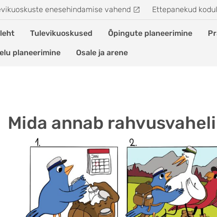
evikuoskuste enesehindamise vahend
Ettepanekud kodu
leht
Tulevikuoskused
Õpingute planeerimine
Pr
elu planeerimine
Osale ja arene
Mida annab rahvusvahel