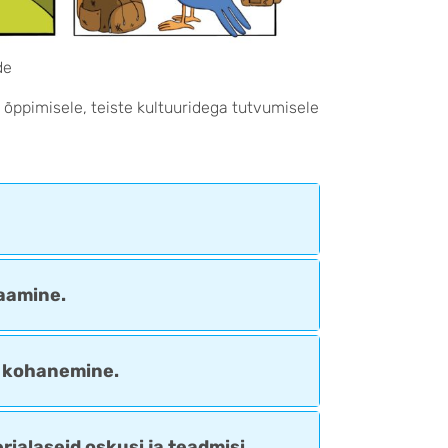
de
 õppimisele, teiste kultuuridega tutvumisele
aamine.
a kohanemine.
ialaseid oskusi ja teadmisi.