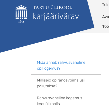
Liigu edasi põhisisu juurde
Tul
Ava
Töö
Mida annab rahvusvaheline
õpikogemus?
Milliseid õpirändevõimalusi
pakutakse?
Rahvusvaheline kogemus
koduülikoolis