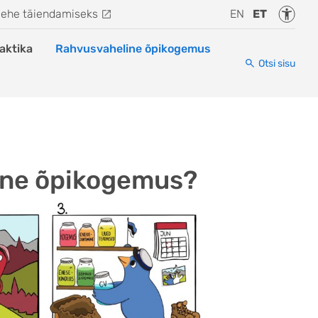
Juurde
lehe täiendamiseks
EN
ET
aktika
Rahvusvaheline õpikogemus
Otsi sisu
ine õpikogemus?