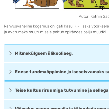
Autor: Kätriin Sä
Rahvusvaheline kogemus on igati kasulik – lisaks võõrkeele
ja avatumaks muutumisele peitub õpirändes palju muudki.
Mitmekülgsem ülikooliaeg.
Enese tundmaõppimine ja iseseisvamaks s
Teise kultuuriruumiga tutvumine ja selleg
Võimalus panna proovile ja täiendada oma er