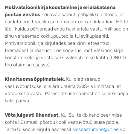
Motivatsioonikirja koostamine ja erialakatsena
peetav vestlus
nõuavad samuti põhjalikku eeltööd, et
näidata end teadliku ja motiveeritud kandidaadina. Mõtle
läbi, kuidas põhjendad enda huvi eriala vastu, millised on
sinu varasemad kokkupuuted ja tulevikuplaanid.
Motivatsioonikirja kirjutades pea kinni etteantud
teemadest ja mahust. Loe soovitusi motivatsioonikirja
koostamiseks ja vestluseks valmistumise kohta (LINGID
töö otsimise osasse).
Kinnita oma õppimatulek.
Kui oled saanud
vastuvõtuotsuse, siis ära unusta SAIS-is kinnitada, et
võtad koha vastu. Pärast otsuse saamist on selleks aega
kaks päeva.
Võta julgesti ühendust.
Kui Sul tekib kandideerimise
kohta küsimusi, pöördu kooli vastuvõtuüksuse poole.
Tartu Ülikoolis kirjuta aadressil
sisseastumine@ut.ee
või