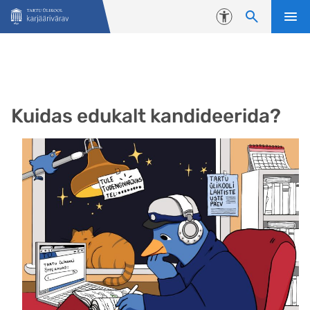
Liigu edasi põhisisu juurde
Juurdepääsetavus
Kuidas edukalt kandideerida?