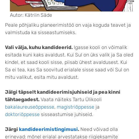
Autor: Kätriin Säde
Peale põhjaliku planeerimistöö on vaja koguda teavet ja
valmistuda ka sisseastumiseks.
Vali välja, kuhu kandideerid.
Igasse kooli on võimalik
esitada kuni kaks avaldust. Kui Sul on üks valik ja Sa oled
kindel, et saad kooli sisse, piisab ühest avaldusest. Kui
Sa ei tea, kas Sa soovitud erialale sisse saad või Sul on
mitu valikut, esita mitu avaldust.
Jälgi täpselt kandideerimisjuhiseid ja pea kinni
tähtaegadest.
Vaata näiteks Tartu Ülikooli
bakalaureuseõppesse
,
magistriõppesse
ja
doktoriõppesse
sisseastumise juhiseid.
Järgi
kandideerimistingimusi
.
Need võivad olla
erinevad: mõnel erialal arvestatakse riigieksamite