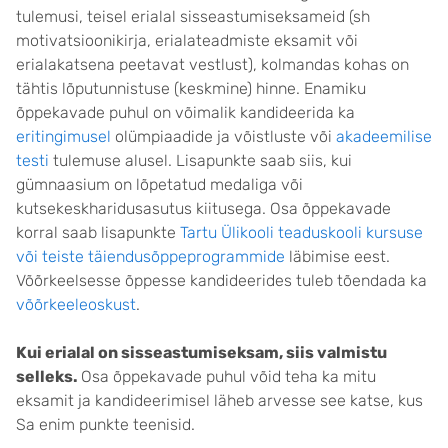
tulemusi, teisel erialal sisseastumiseksameid (sh
motivatsioonikirja, erialateadmiste eksamit või
erialakatsena peetavat vestlust), kolmandas kohas on
tähtis lõputunnistuse (keskmine) hinne. Enamiku
õppekavade puhul on võimalik kandideerida ka
eritingimusel
olümpiaadide ja võistluste või
akadeemilise
testi
tulemuse alusel. Lisapunkte saab siis, kui
gümnaasium on lõpetatud medaliga või
kutsekeskharidusasutus kiitusega. Osa õppekavade
korral saab lisapunkte
Tartu Ülikooli teaduskooli kursuse
või teiste täiendusõppeprogrammide
läbimise eest.
Võõrkeelsesse õppesse kandideerides tuleb tõendada ka
võõrkeeleoskust
.
Kui erialal on sisseastumiseksam, siis valmistu
selleks.
Osa õppekavade puhul võid teha ka mitu
eksamit ja kandideerimisel läheb arvesse see katse, kus
Sa enim punkte teenisid.