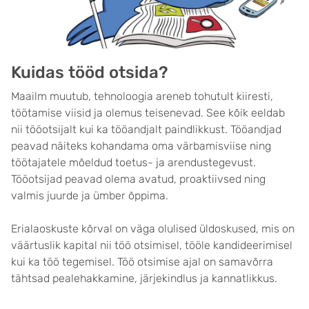
Kuidas tööd otsida?
Maailm muutub, tehnoloogia areneb tohutult kiiresti,
töötamise viisid ja olemus teisenevad. See kõik eeldab
nii tööotsijalt kui ka tööandjalt paindlikkust. Tööandjad
peavad näiteks kohandama oma värbamisviise ning
töötajatele mõeldud toetus- ja arendustegevust.
Tööotsijad peavad olema avatud, proaktiivsed ning
valmis juurde ja ümber õppima.
Erialaoskuste kõrval on väga olulised üldoskused, mis on
väärtuslik kapital nii töö otsimisel, tööle kandideerimisel
kui ka töö tegemisel. Töö otsimise ajal on samavõrra
tähtsad pealehakkamine, järjekindlus ja kannatlikkus.