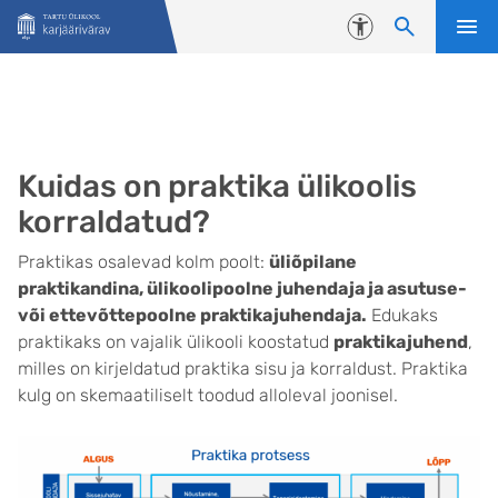
Liigu edasi põhisisu juurde
Juurdepääsetavus
Kuidas on praktika ülikoolis
korraldatud?
Praktikas osalevad kolm poolt:
üliõpilane
praktikandina, ülikoolipoolne juhendaja ja asutuse-
või ettevõttepoolne praktikajuhendaja.
Edukaks
praktikaks on vajalik ülikooli koostatud
praktikajuhend
,
milles on kirjeldatud praktika sisu ja korraldust. Praktika
kulg on skemaatiliselt toodud alloleval joonisel.