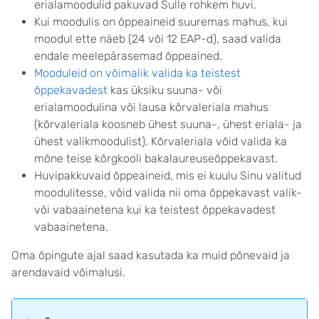
erialamoodulid pakuvad Sulle rohkem huvi.
Kui moodulis on õppeaineid suuremas mahus, kui
moodul ette näeb (24 või 12 EAP-d), saad valida
endale meelepärasemad õppeained.
Mooduleid on võimalik valida ka teistest
õppekavadest
kas üksiku suuna- või
erialamoodulina või lausa kõrvaleriala mahus
(kõrvaleriala koosneb ühest suuna-, ühest eriala- ja
ühest valikmoodulist). Kõrvaleriala võid valida ka
mõne teise kõrgkooli bakalaureuseõppekavast.
Huvipakkuvaid õppeaineid, mis ei kuulu Sinu valitud
moodulitesse, võid valida nii oma õppekavast valik-
või vabaainetena kui ka teistest õppekavadest
vabaainetena.
Oma õpingute ajal saad kasutada ka muid põnevaid ja
arendavaid võimalusi.