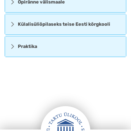
Õpiränne välismaale
Külalisüliõpilaseks teise Eesti kõrgkooli
Praktika