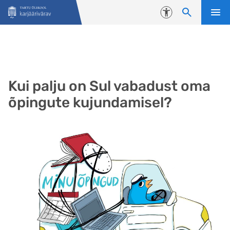
Liigu edasi põhisisu juurde
Juurdepääsetavus
Kui palju on Sul vabadust oma
õpingute kujundamisel?