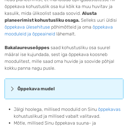
õppekava kohustuslik osa kui kõik ka muu huvitav ja
kasulik, mida ülikoolist saada soovid.
Alusta
planeerimist kohustusliku osaga.
Selleks uuri üldisi
õppekava ülesehituse
põhimõtteid ja oma
õppekava
mooduleid ja õppeaineid
lähemalt.
Bakalaureuseõppes
saad kohustusliku osa suurel
määral ise kujundada, sest iga õppekava koosneb
moodulitest, mille saad oma huvide ja soovide põhjal
kokku panna nagu pusle.
Õppekava mudel
Jälgi hoolega, millised moodulid on Sinu
õppekavas
kohustuslikud ja millised vabalt valitavad.
Mõtle, millised Sinu õppekava suuna- ja