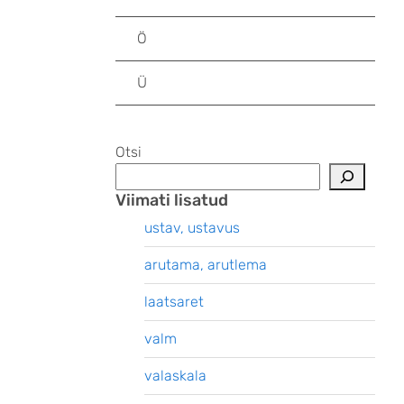
Ö
Ü
Otsi
Viimati lisatud
ustav, ustavus
arutama, arutlema
laatsaret
valm
valaskala