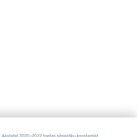
Aastatel 2020–2022 toetas sõnastiku koostamist