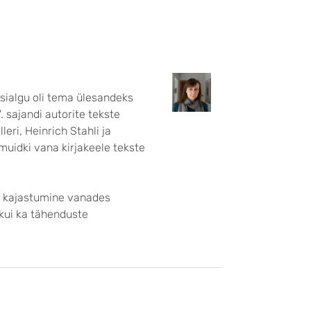
Esialgu oli tema ülesandeks
. sajandi autorite tekste
eri, Heinrich Stahli ja
uidki vana kirjakeele tekste
te kajastumine vanades
u kui ka tähenduste