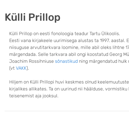
Külli Prillop
Külli Prillop on eesti fonoloogia teadur Tartu Ülikoolis.
Eesti vana kirjakeele uurimisega alustas ta 1997. aastal. 
niisuguse arvutitarkvara loomine, mille abil oleks lihtne 17
märgendada. Selle tarkvara abil ongi koostatud Georg Müll
Joachim Rossihniuse
sõnastikud
ning märgendatud hulk m
(vt
VAKK
).
Hiljem on Külli Prillopi huvi keskmes olnud keelemuutus
kirjalikes allikates. Ta on uurinud nii häälduse, vormistik
teisenemist aja jooksul.