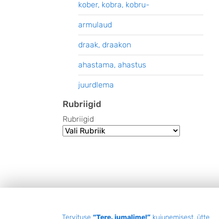
kober, kobra, kobru-
armulaud
draak, draakon
ahastama, ahastus
juurdlema
Rubriigid
Rubriigid
Tervituse
“Tere, jumalime!”
kujunemisest, ütte