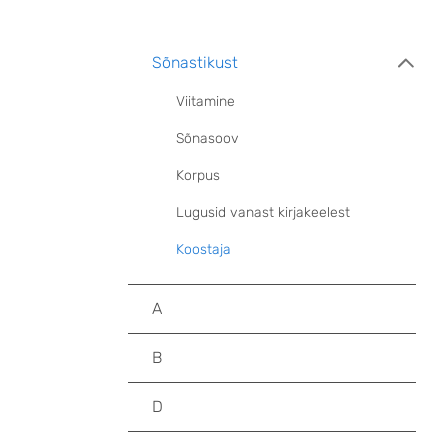
Sõnastikust
Viitamine
Sõnasoov
Korpus
Lugusid vanast kirjakeelest
Koostaja
A
B
D