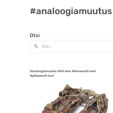
#analoogiamuutus
Otsi
#analoogiamuutus
#läti laen
#lõunaeesti keel
#põhjaeesti keel