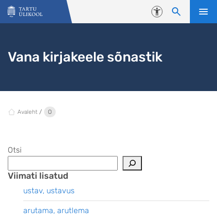
Liigu edasi põhisisu juurde
Juurdepääsetavus
Vana kirjakeele sõnastik
Avaleht
O
Otsi
Viimati lisatud
ustav, ustavus
arutama, arutlema