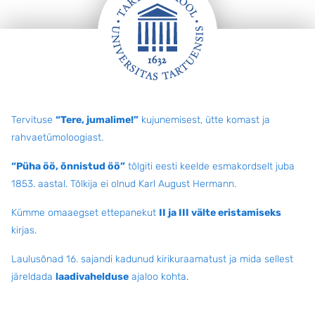
Jalus
Tervituse
“Tere, jumalime!”
kujunemisest, ütte komast ja
rahvaetümoloogiast.
“Püha öö, õnnistud öö”
tõlgiti eesti keelde esmakordselt juba
1853. aastal. Tõlkija ei olnud Karl August Hermann.
Kümme omaaegset ettepanekut
II ja III välte eristamiseks
kirjas.
Laulusõnad 16. sajandi kadunud kirikuraamatust ja mida sellest
järeldada
laadivahelduse
ajaloo kohta
.