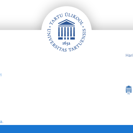
Har
l
ta
.