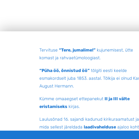
Jalus
Tervituse
“Tere, jumalime!”
kujunemisest, ütte
komast ja rahvaetümoloogiast.
“Püha öö, õnnistud öö”
tõlgiti eesti keelde
esmakordselt juba 1853. aastal. Tõlkija ei olnud Kar
August Hermann.
Kümme omaaegset ettepanekut
II ja III välte
eristamiseks
kirjas.
Laulusõnad 16. sajandi kadunud kirikuraamatust ja
mida sellest järeldada
laadivahelduse
ajaloo koh