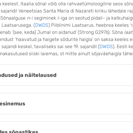
a keelest. Itaalia sõnal võib olla rahvaetümoloogiline seos sõ
. sajandil Veneetsias Santa Maria di Nazareti kiriku lähedale ra
. Sõnaalguse
n
-i segiminek
l
-iga on seotud pidali- ja katkuhai
 Laatsarusega. (
DWDS
) Piiblinimi Laatsarus, heebrea keeles אֶלְעָזָר
henab ‘(see, keda) Jumal on aidanud’ (Strong G2976). Sõna
laat
endust ‘haavatud ja haigete sõdurite haigla’ on saksa keeles 
sajandi keskel, tavaliseks sai see 19. sajandil (
DWDS
). Eesti k
akasutused siiski laiemas, st mitte ainult sõjaväehaigla täh
dused ja näitelaused
esinemus
es sõnastikes