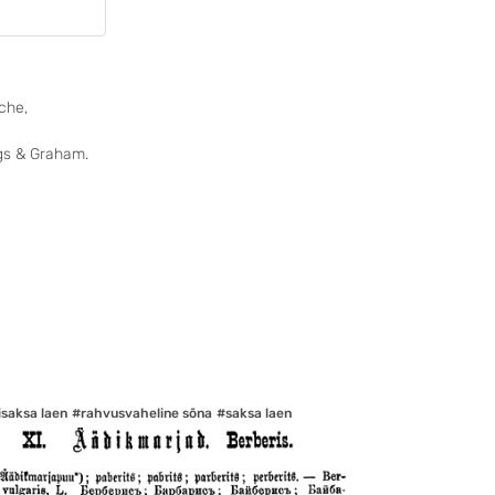
che,
ngs & Graham.
isaksa laen
#rahvusvaheline sõna
#saksa laen