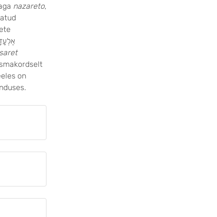
naga
nazareto
,
jatud
gete
saret
esmakordselt
eeles on
enduses.