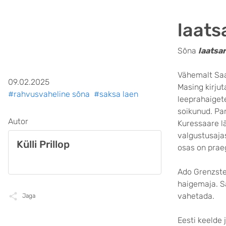
laats
Sõna
laatsa
Vähemalt Saa
09.02.2025
Masing kirju
#rahvusvaheline sõna
#saksa laen
leeprahaigete
soikunud. Par
Autor
Kuressaare lä
valgustusaja
Külli Prillop
osas on prae
Ado Grenzste
haigemaja. 
vahetada.
Jaga
Eesti keelde