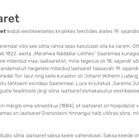
aret
ret
leidub eestikeelsetes kirjalikes tekstides alates 19. sajandis
remaal võis see sõna rahva seas kasutusel olla ka varem. Ot
tab 1822. aasta „Marahwa Näddala-Lehhes“ Saaremaa kunagis
le mõeldud maa-laatsaretist, mille tegevus oli 18. sajandil s
andamatult haigetele mõeldud laatsaret taasavati 19. sajandi
hedal Tori laiul ning selle kuraator oli Johann Wilhelm Ludwig
stu tähtsaim esindaja Saaremaal. Luce kirjutatud „Sarema Jut
guste teadmiste järgi sõna
laatsaret
esmakasutus eestikeelse
in märgib oma sõnastikus (1884), et laatsaret on hospidalist 
Samas on
laatsaret
Grenzsteini hinnangul halb võõras sõna, mis
 jõudis sõna
laatsaret
saksa keele vahendusel. Saksa keelde o