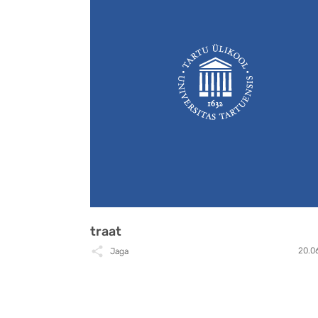
traat
20.0
Jaga