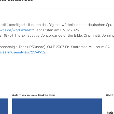
rett“, bereitgestellt durch das Digitale Wörterbuch der deutschen Spra
dwds.de/wb/Lazarett
>, abgerufen am 06.02.2025.
s (1890), The Exhaustive Concordance of the Bible, Cincinnati: Jenni
konnahaigla Toris (1930ndad), SM F 2307 Fn, Saaremaa Muuseum SA,
is.ee/museaalview/2594952
.
#alamsaksa laen
#saksa laen
#balt