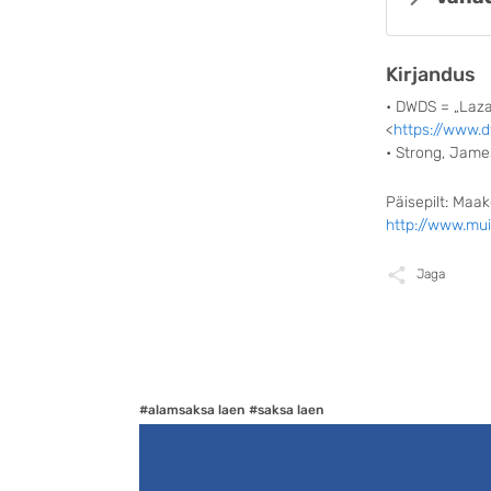
Kirjandus
• DWDS = „Laza
<
https://www.
• Strong, Jame
Päisepilt: Maa
http://www.mu
Jaga
#alamsaksa laen
#saksa laen