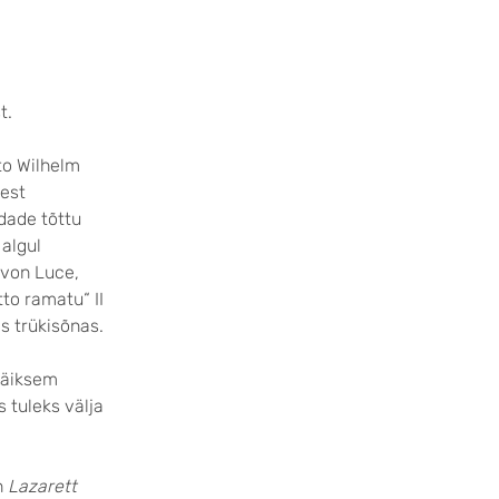
t.
to Wilhelm
est
õdade tõttu
 algul
 von Luce,
to ramatu“ II
s trükisõnas.
väiksem
 tuleks välja
n
Lazarett