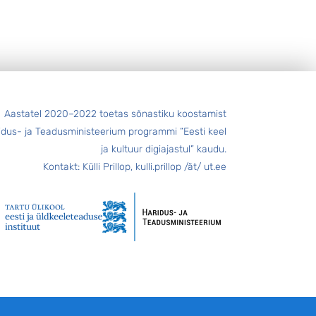
Aastatel 2020–2022 toetas sõnastiku koostamist
idus- ja Teadusministeerium programmi “Eesti keel
ja kultuur digiajastul” kaudu.
Kontakt: Külli Prillop, kulli.prillop /ät/ ut.ee