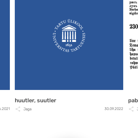
huutler, suutler
pab
6.2021
30.09.2022
Jaga