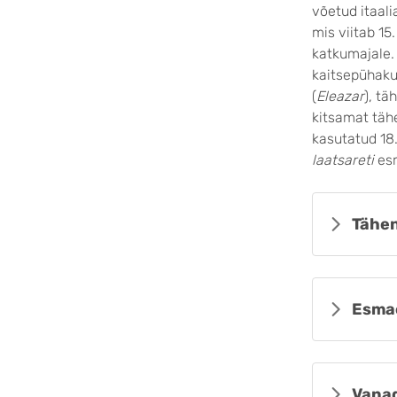
võetud itaali
mis viitab 15
katkumajale
kaitsepühaku
(
Eleazar
), tä
kitsamat täh
kasutatud 18. 
laatsareti
esm
Tähen
Esma
Vanad