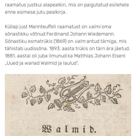
raamatus justkui alapealkiri, mis on paigutatud esilehele
enne esimese jutu pealkirja.
Küllap just Mannteuffeli raamatust on
valmi
oma
sõnastikku võtnud Ferdinand Johann Wiedemann.
Sõnastiku esmatrükis (1869) on
valm
antud tärniga, mis
tähistab uudissõna. 1893. aasta trükis on tärn ära jäetud.
1881. aastal oli juba ilmunud ka Matthias Johann Eiseni
„Uued ja wanad Walmid ja laulud“.