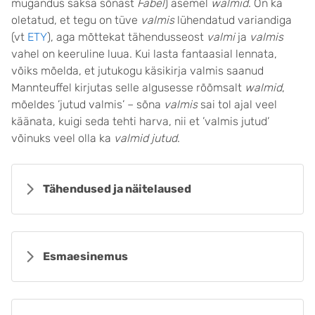
mugandus saksa sõnast
Fabel
) asemel
walmid
. On ka
oletatud, et tegu on tüve
valmis
lühendatud variandiga
(vt
ETY
), aga mõttekat tähendusseost
valmi
ja
valmis
vahel on keeruline luua. Kui lasta fantaasial lennata,
võiks mõelda, et jutukogu käsikirja valmis saanud
Mannteuffel kirjutas selle algusesse rõõmsalt
walmid
,
mõeldes ’jutud valmis’ – sõna
valmis
sai tol ajal veel
käänata, kuigi seda tehti harva, nii et ’valmis jutud’
võinuks veel olla ka
valmid jutud
.
Tähendused ja näitelaused
Esmaesinemus