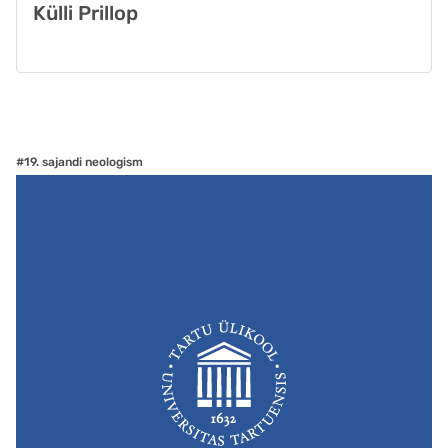
Külli Prillop
#19. sajandi neologism