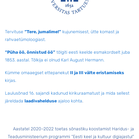
Jalus
Tervituse
“Tere, jumalime!”
kujunemisest, ütte komast ja
rahvaetümoloogiast.
“Püha öö, õnnistud öö”
tõlgiti eesti keelde esmakordselt juba
1853. aastal. Tõlkija ei olnud Karl August Hermann.
Kümme omaaegset ettepanekut
II ja III välte eristamiseks
kirjas.
Laulusõnad 16. sajandi kadunud kirikuraamatust ja mida sellest
järeldada
laadivahelduse
ajaloo kohta
.
Aastatel 2020–2022 toetas sõnastiku koostamist Haridus- ja
Teadusministeerium programmi “Eesti keel ja kultuur digiajastul”