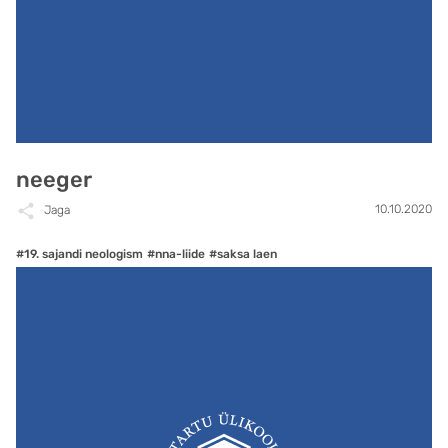
neeger
10.10.2020
Jaga
#19. sajandi neologism
#nna-liide
#saksa laen