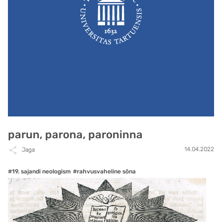
parun, parona, paroninna
14.04.2022
Jaga
#19. sajandi neologism
#rahvusvaheline sõna