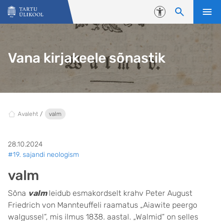
Liigu edasi põhisisu juurde
Juurdepääsetavus
Vana kirjakeele sõnastik
Avaleht
valm
28.10.2024
#19. sajandi neologism
valm
Sõna
valm
leidub esmakordselt krahv Peter August
Friedrich von Mannteuffeli raamatus „Aiawite peergo
walgussel“, mis ilmus 1838. aastal. „Walmid“ on selles