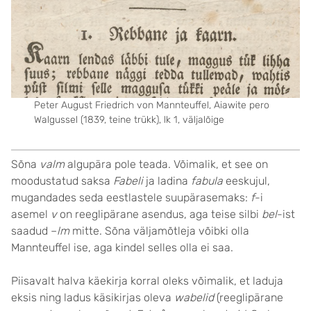
Peter August Friedrich von Mannteuffel, Aiawite pero
Walgussel (1839, teine trükk), lk 1, väljalõige
Sõna
valm
algupära pole teada. Võimalik, et see on
moodustatud saksa
Fabeli
ja ladina
fabula
eeskujul,
mugandades seda eestlastele suupärasemaks:
f
-i
asemel
v
on reeglipärane asendus, aga teise silbi
bel
-ist
saadud –
lm
mitte. Sõna väljamõtleja võibki olla
Mannteuffel ise, aga kindel selles olla ei saa.
Piisavalt halva käekirja korral oleks võimalik, et laduja
eksis ning ladus käsikirjas oleva
wabelid
(reeglipärane