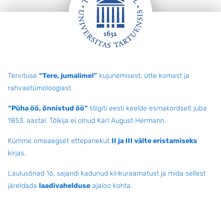
Jalus
Tervituse
“Tere, jumalime!”
kujunemisest, ütte komast ja
rahvaetümoloogiast.
“Püha öö, õnnistud öö”
tõlgiti eesti keelde esmakordselt juba
1853. aastal. Tõlkija ei olnud Karl August Hermann.
Kümme omaaegset ettepanekut
II ja III välte eristamiseks
kirjas.
Laulusõnad 16. sajandi kadunud kirikuraamatust ja mida sellest
järeldada
laadivahelduse
ajaloo kohta
.