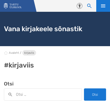
Liigu edasi põhisisu juurde
Juurdepääsetavus
Vana kirjakeele sõnastik
Avaleht
kirjaviis
#kirjaviis
Otsi
Otsi