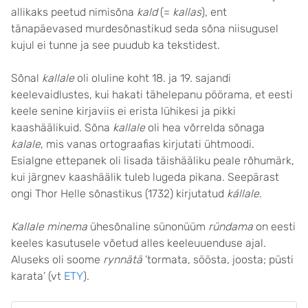
allikaks peetud nimisõna
kald
(=
kallas
), ent
tänapäevased murdesõnastikud seda sõna niisugusel
kujul ei tunne ja see puudub ka tekstidest.
Sõnal
kallale
oli oluline koht 18. ja 19. sajandi
keelevaidlustes, kui hakati tähelepanu pöörama, et eesti
keele senine kirjaviis ei erista lühikesi ja pikki
kaashäälikuid. Sõna
kallale
oli hea võrrelda sõnaga
kalale
, mis vanas ortograafias kirjutati ühtmoodi.
Esialgne ettepanek oli lisada täishääliku peale rõhumärk,
kui järgnev kaashäälik tuleb lugeda pikana. Seepärast
ongi Thor Helle sõnastikus (1732) kirjutatud
kállale
.
Kallale minema
ühesõnaline sünonüüm
ründama
on eesti
keeles kasutusele võetud alles keeleuuenduse ajal.
Aluseks oli soome
rynnätä
’tormata, söösta, joosta; püsti
karata’ (vt
ETY
).