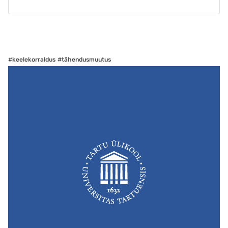
#keelekorraldus
#tähendusmuutus