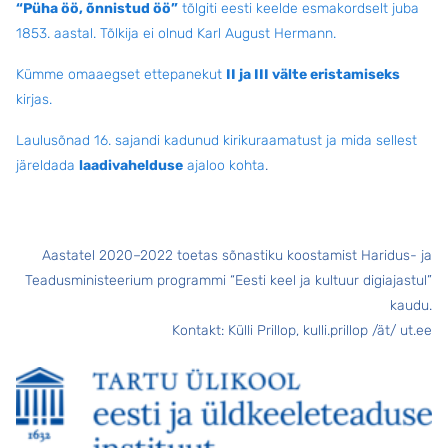
“Püha öö, õnnistud öö”
tõlgiti eesti keelde esmakordselt juba
1853. aastal. Tõlkija ei olnud Karl August Hermann.
Kümme omaaegset ettepanekut
II ja III välte eristamiseks
kirjas.
Laulusõnad 16. sajandi kadunud kirikuraamatust ja mida sellest
järeldada
laadivahelduse
ajaloo kohta
.
Aastatel 2020–2022 toetas sõnastiku koostamist Haridus- ja
Teadusministeerium programmi “Eesti keel ja kultuur digiajastul”
kaudu.
Kontakt: Külli Prillop, kulli.prillop /ät/ ut.ee