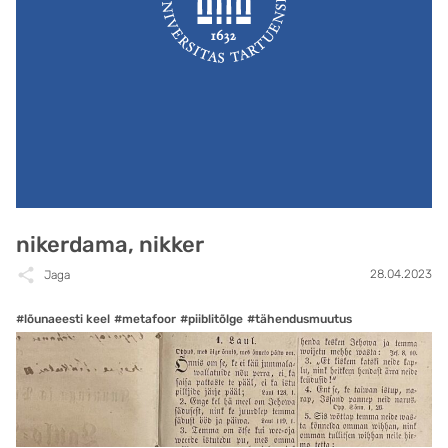
nikerdama, nikker
28.04.2023
Jaga
#lõunaeesti keel
#metafoor
#piiblitõlge
#tähendusmuutus