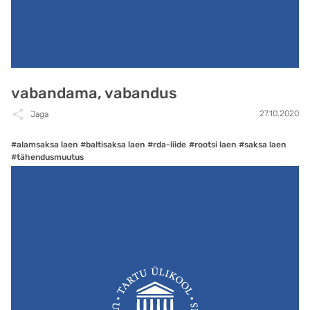
vabandama, vabandus
27.10.2020
Jaga
#alamsaksa laen
#baltisaksa laen
#rda-liide
#rootsi laen
#saksa laen
#tähendusmuutus