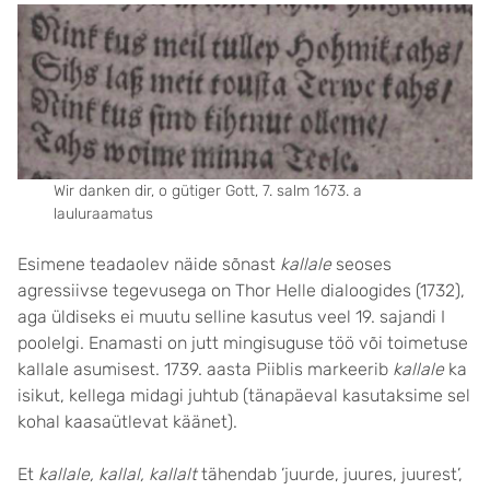
Wir danken dir, o gütiger Gott, 7. salm 1673. a
lauluraamatus
Esimene teadaolev näide sõnast
kallale
seoses
agressiivse tegevusega on Thor Helle dialoogides (1732),
aga üldiseks ei muutu selline kasutus veel 19. sajandi I
poolelgi. Enamasti on jutt mingisuguse töö või toimetuse
kallale asumisest. 1739. aasta Piiblis markeerib
kallale
ka
isikut, kellega midagi juhtub (tänapäeval kasutaksime sel
kohal kaasaütlevat käänet).
Et
kallale, kallal, kallalt
tähendab ’juurde, juures, juurest’,