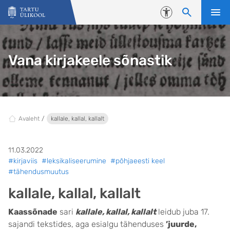
Liigu edasi põhisisu juurde
Juurdepääsetavus
Vana kirjakeele sõnastik
Avaleht
kallale, kallal, kallalt
11.03.2022
#kirjaviis
#leksikaliseerumine
#põhjaeesti keel
#tähendusmuutus
kallale, kallal, kallalt
Kaassõnade
sari
kallale, kallal, kallalt
leidub juba 17.
sajandi tekstides, aga esialgu tähenduses
’juurde,