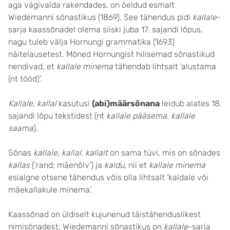
aga vägivalda rakendades, on öeldud esmalt
Wiedemanni sõnastikus (1869). See tähendus pidi
kallale
-
sarja kaassõnadel olema siiski juba 17. sajandi lõpus,
nagu tuleb välja Hornungi grammatika (1693)
näitelausetest. Mõned Hornungist hilisemad sõnastikud
nendivad, et
kallale minema
tähendab lihtsalt ’alustama
(nt tööd)’.
Kallale, kallal
kasutusi
(abi)määrsõnana
leidub alates 18.
sajandi lõpu tekstidest (nt
kallale pääsema, kallale
saama
).
Sõnas
kallale, kallal, kallalt
on sama tüvi, mis on sõnades
kallas
(’rand; mäenõlv’) ja
kaldu
, nii et
kallale minema
esialgne otsene tähendus võis olla lihtsalt ’kaldale või
mäekallakule minema’.
Kaassõnad on üldiselt kujunenud täistähenduslikest
nimisõnadest. Wiedemanni sõnastikus on
kallale
-sarja