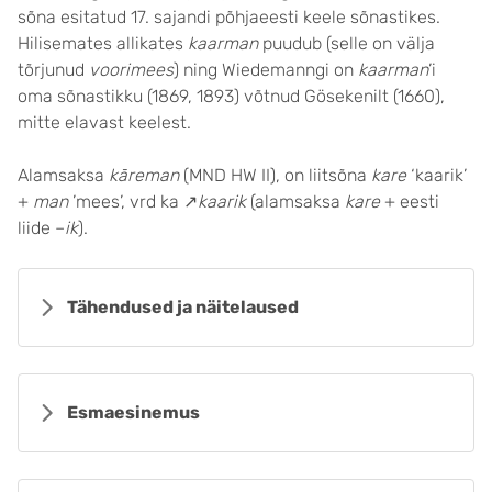
sõna esitatud 17. sajandi põhjaeesti keele sõnastikes.
Hilisemates allikates
kaarman
puudub (selle on välja
tõrjunud
voorimees
) ning Wiedemanngi on
kaarman
’i
oma sõnastikku (1869, 1893) võtnud Gösekenilt (1660),
mitte elavast keelest.
Alamsaksa
kāreman
(MND HW II), on liitsõna
kare
‘kaarik’
+
man
’mees’, vrd ka ↗
kaarik
(alamsaksa
kare
+ eesti
liide –
ik
).
Tähendused ja näitelaused
Esmaesinemus