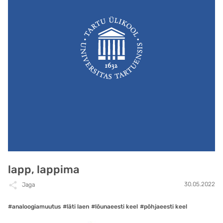
lapp, lappima
30.05.2022
Jaga
#analoogiamuutus
#läti laen
#lõunaeesti keel
#põhjaeesti keel