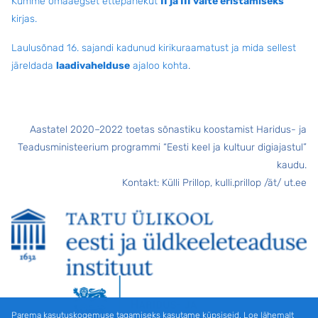
Kümme omaaegset ettepanekut
II ja III välte eristamiseks
kirjas.
Laulusõnad 16. sajandi kadunud kirikuraamatust ja mida sellest
järeldada
laadivahelduse
ajaloo kohta
.
Aastatel 2020–2022 toetas sõnastiku koostamist Haridus- ja
Teadusministeerium programmi “Eesti keel ja kultuur digiajastul”
kaudu.
Kontakt: Külli Prillop, kulli.prillop /ät/ ut.ee
Parema kasutuskogemuse tagamiseks kasutame küpsiseid. Loe lähemalt