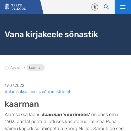
Liigu edasi põhisisu juurde
Juurdepääsetavus
Vana kirjakeele sõnastik
Avaleht
kaarman
19.07.2022
#alamsaksa laen
#põhjaeesti keel
kaarman
Alamsaksa laenu
kaarman
’voorimees’
on ühes oma
1603. aastal peetud jutluses kasutanud Tallinna Püha
Vaimu koguduse abiõpetaja Georg Müller. Samuti on see