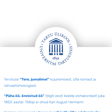
Jalus
Tervituse
“Tere, jumalime!”
kujunemisest, ütte komast ja
rahvaetümoloogiast.
“Püha öö, õnnistud öö”
tõlgiti eesti keelde esmakordselt juba
1853. aastal. Tõlkija ei olnud Karl August Hermann.