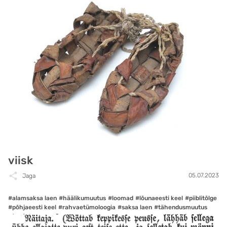
viisk
05.07.2023
Jaga
#alamsaksa laen
#häälikumuutus
#loomad
#lõunaeesti keel
#piiblitõlge
#põhjaeesti keel
#rahvaetümoloogia
#saksa laen
#tähendusmuutus