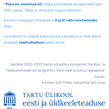
“Püha öö, õnnistud öö”
tõlgiti eesti keelde esmakordselt juba
1853. aastal. Tõlkija ei olnud Karl August Hermann.
Kümme omaaegset ettepanekut
II ja III välte eristamiseks
kirjas.
Laulusõnad 16. sajandi kadunud kirikuraamatust ja mida sellest
järeldada
laadivahelduse
ajaloo kohta
.
Aastatel 2020–2022 toetas sõnastiku koostamist Haridus- ja
Teadusministeerium programmi “Eesti keel ja kultuur digiajastul”
kaudu.
Kontakt: Külli Prillop, kulli.prillop /ät/ ut.ee