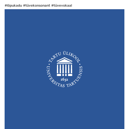
#lõpukadu
#tüvekonsonant
#tüvevokaal