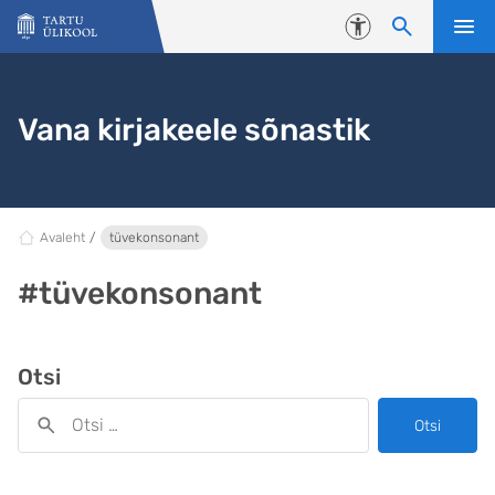
Liigu edasi põhisisu juurde
Juurdepääsetavus
Vana kirjakeele sõnastik
Avaleht
tüvekonsonant
#tüvekonsonant
Otsi
Otsi