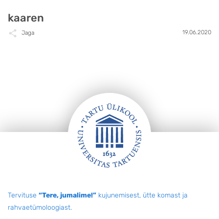
kaaren
19.06.2020
Jaga
Jalus
Tervituse
“Tere, jumalime!”
kujunemisest, ütte komast ja
rahvaetümoloogiast.