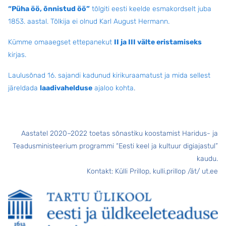
“Püha öö, õnnistud öö”
tõlgiti eesti keelde esmakordselt juba
1853. aastal. Tõlkija ei olnud Karl August Hermann.
Kümme omaaegset ettepanekut
II ja III välte eristamiseks
kirjas.
Laulusõnad 16. sajandi kadunud kirikuraamatust ja mida sellest
järeldada
laadivahelduse
ajaloo kohta
.
Aastatel 2020–2022 toetas sõnastiku koostamist Haridus- ja
Teadusministeerium programmi “Eesti keel ja kultuur digiajastul”
kaudu.
Kontakt: Külli Prillop, kulli.prillop /ät/ ut.ee