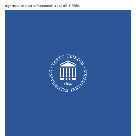
#germaani laen
#lõunaeesti keel
#õ-häälik