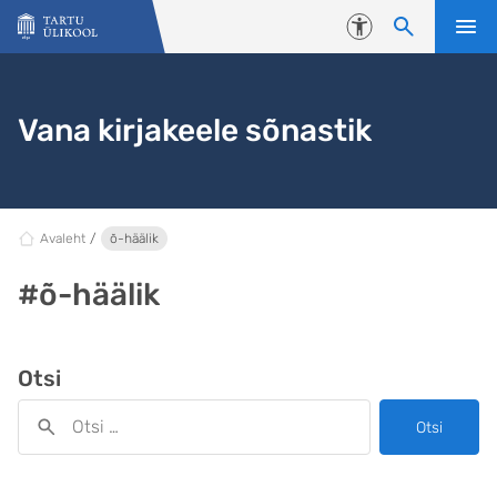
Liigu edasi põhisisu juurde
Juurdepääsetavus
Vana kirjakeele sõnastik
Avaleht
õ-häälik
#õ-häälik
Otsi
Otsi