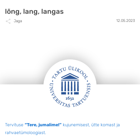
lõng, lang, langas
12.05.2023
Jaga
Jalus
Tervituse
“Tere, jumalime!”
kujunemisest, ütte komast ja
rahvaetümoloogiast.