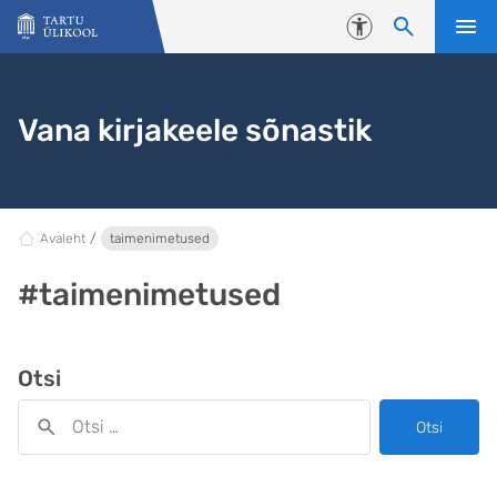
Liigu edasi põhisisu juurde
Juurdepääsetavus
Vana kirjakeele sõnastik
Avaleht
taimenimetused
#taimenimetused
Otsi
Otsi