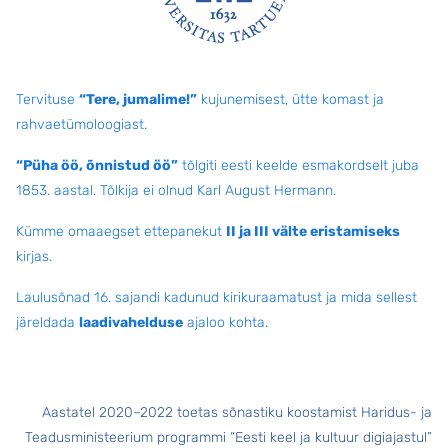
Jalus
Tervituse
“Tere, jumalime!”
kujunemisest, ütte komast ja
rahvaetümoloogiast.
“Püha öö, õnnistud öö”
tõlgiti eesti keelde esmakordselt juba
1853. aastal. Tõlkija ei olnud Karl August Hermann.
Kümme omaaegset ettepanekut
II ja III välte eristamiseks
kirjas.
Laulusõnad 16. sajandi kadunud kirikuraamatust ja mida sellest
järeldada
laadivahelduse
ajaloo kohta
.
Aastatel 2020–2022 toetas sõnastiku koostamist Haridus- ja
Teadusministeerium programmi “Eesti keel ja kultuur digiajastul”