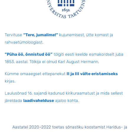
Jalus
Tervituse
“Tere, jumalime!”
kujunemisest, ütte komast ja
rahvaetümoloogiast.
“Püha öö, õnnistud öö”
tõlgiti eesti keelde esmakordselt juba
1853. aastal. Tõlkija ei olnud Karl August Hermann.
Kümme omaaegset ettepanekut
II ja III välte eristamiseks
kirjas.
Laulusõnad 16. sajandi kadunud kirikuraamatust ja mida sellest
järeldada
laadivahelduse
ajaloo kohta
.
Aastatel 2020–2022 toetas sõnastiku koostamist Haridus- ja