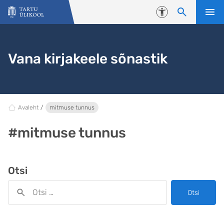
Liigu edasi põhisisu juurde
Juurdepääsetavus
Vana kirjakeele sõnastik
Avaleht
mitmuse tunnus
#mitmuse tunnus
Otsi
Otsi