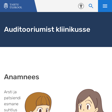
Liigu edasi põhisisu juurde
Juurdepääsetavus
Auditooriumist kliinikusse
Anamnees
Arsti ja
patsiendi
esmane
suhtlus