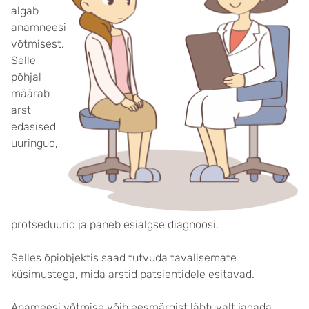
algab
anamneesi
võtmisest.
Selle
põhjal
määrab
arst
edasised
uuringud,
protseduurid ja paneb esialgse diagnoosi.
Selles õpiobjektis saad tutvuda tavalisemate
küsimustega, mida arstid patsientidele esitavad.
Anameesi võtmise võib eesmärgist lähtuvalt jagada