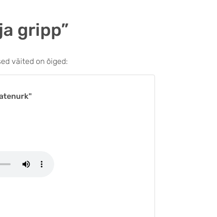
a gripp”
ed väited on õiged:
aatenurk"