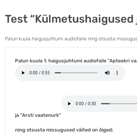
Test “Külmetushaigused j
Palun kuula haigusjuhtumi audiofaile ning otsusta missugus
Palun kuula 1. haigusjuhtumi audiofaile "Apteekri v
ja "Arsti vaatenurk"
ning otsusta missugused väited on õiged: