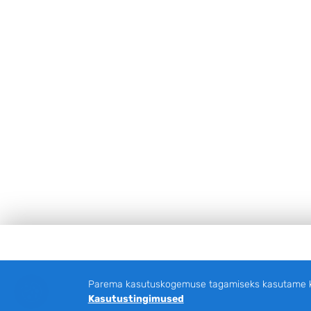
Jalus
Parema kasutuskogemuse tagamiseks kasutame küp
Kasutustingimused