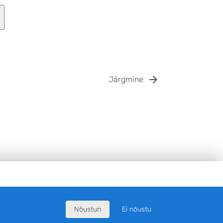
Järgmine
Nõustun
Ei nõustu