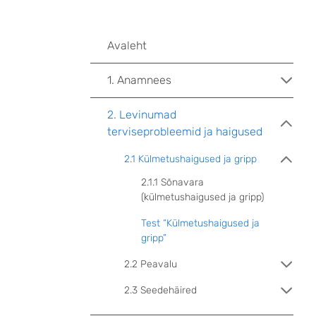
Avaleht
1. Anamnees
2. Levinumad
terviseprobleemid ja haigused
2.1 Külmetushaigused ja gripp
2.1.1 Sõnavara
(külmetushaigused ja gripp)
Test “Külmetushaigused ja
gripp”
2.2 Peavalu
2.3 Seedehäired