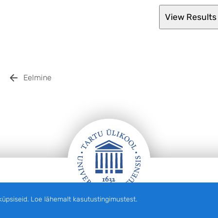
Eelmine
siseid. Loe lähemalt kasutustingimustest.