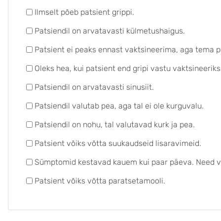
Ilmselt põeb patsient grippi.
Patsiendil on arvatavasti külmetushaigus.
Patsient ei peaks ennast vaktsineerima, aga tema p
Oleks hea, kui patsient end gripi vastu vaktsineeriks
Patsiendil on arvatavasti sinusiit.
Patsiendil valutab pea, aga tal ei ole kurguvalu.
Patsiendil on nohu, tal valutavad kurk ja pea.
Patsient võiks võtta suukaudseid lisaravimeid.
Sümptomid kestavad kauem kui paar päeva. Need v
Patsient võiks võtta paratsetamooli.