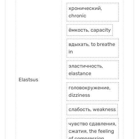
хронический,
chronic
ёмкость, capacity
вдыхать, to breathe
in
эластичность,
elastance
Elastsus
головокружение,
dizziness
слабость, weakness
чувство сдавления,
сжатия, the feeling
of compression