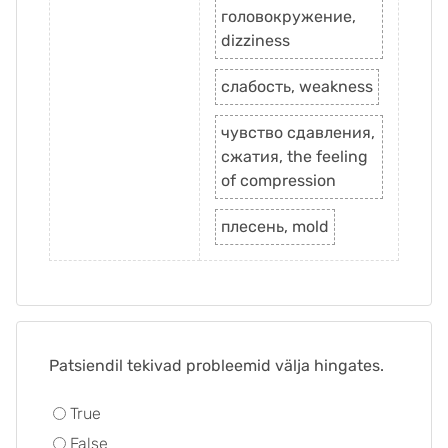
головокружение,
dizziness
слабость, weakness
чувство сдавления,
сжатия, the feeling
of compression
плесень, mold
Patsiendil tekivad probleemid välja hingates.
True
False