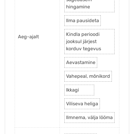
hingamine
Ilma pausideta
Kindla perioodi
Aeg-ajalt
jooksul järjest
korduv tegevus
Aevastamine
Vahepeal, mõnikord
Ikkagi
Viliseva heliga
Ilmnema, välja lööma