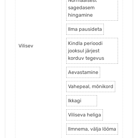
Normaalsest
sagedasem
hingamine
Ilma pausideta
Kindla perioodi
Vilisev
jooksul järjest
korduv tegevus
Aevastamine
Vahepeal, mõnikord
Ikkagi
Viliseva heliga
Ilmnema, välja lööma