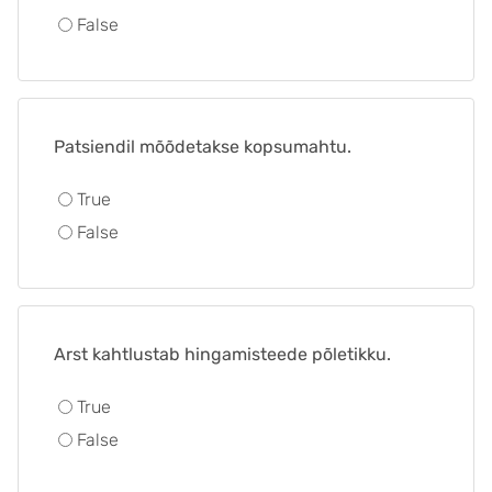
False
Patsiendil mõõdetakse kopsumahtu.
True
False
Arst kahtlustab hingamisteede põletikku.
True
False