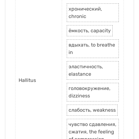
хронический,
chronic
ёмкость, capacity
вдыхать, to breathe
in
эластичность,
elastance
Hallitus
головокружение,
dizziness
слабость, weakness
чувство сдавления,
сжатия, the feeling