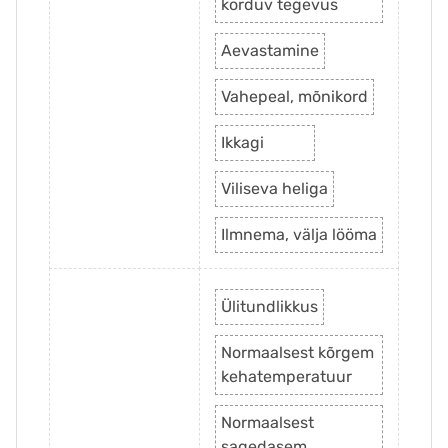
korduv tegevus
Aevastamine
Vahepeal, mõnikord
Ikkagi
Viliseva heliga
Ilmnema, välja lööma
Ülitundlikkus
Normaalsest kõrgem
kehatemperatuur
Normaalsest
sagedasem