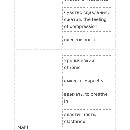
чувство сдавления,
сжатия, the feeling
of compression
плесень, mold
хронический,
chronic
ёмкость, capacity
вдыхать, to breathe
in
эластичность,
elastance
Maht