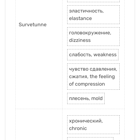
эластичность,
elastance
Survetunne
головокружение,
dizziness
слабость, weakness
чувство сдавления,
сжатия, the feeling
of compression
плесень, mold
хронический,
chronic