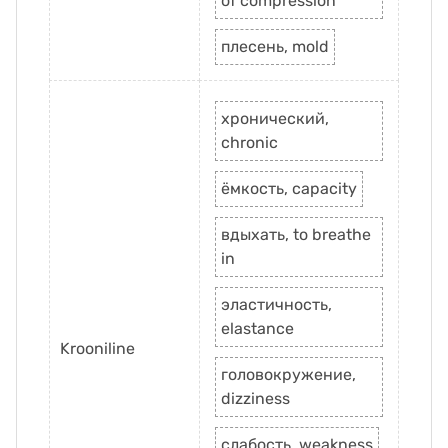
of compression
плесень, mold
хронический,
chronic
ёмкость, capacity
вдыхать, to breathe
in
эластичность,
elastance
Krooniline
головокружение,
dizziness
слабость, weakness