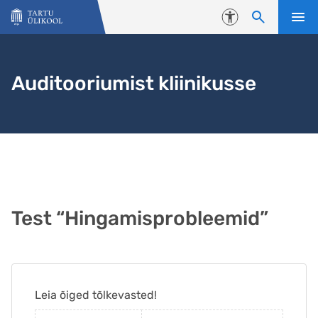
Liigu edasi põhisisu juurde
Juurdepääsetavus
Auditooriumist kliinikusse
Test “Hingamisprobleemid”
Leia õiged tõlkevasted!