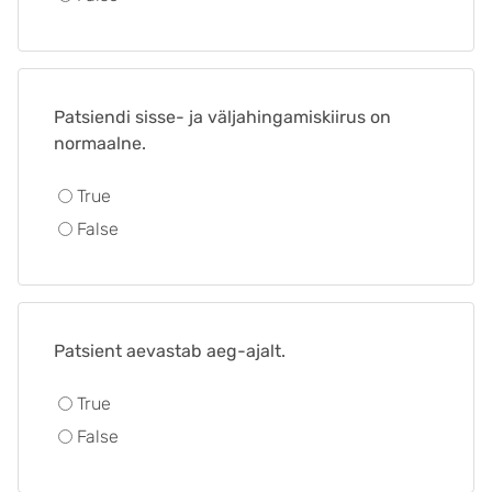
Patsiendi sisse- ja väljahingamiskiirus on
normaalne.
True
False
Patsient aevastab aeg-ajalt.
True
False