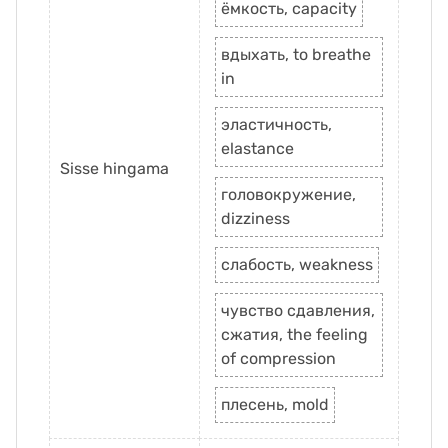
ёмкость, capacity
вдыхать, to breathe
in
эластичность,
elastance
Sisse hingama
головокружение,
dizziness
слабость, weakness
чувство сдавления,
сжатия, the feeling
of compression
плесень, mold