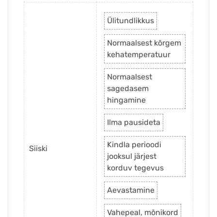
Ülitundlikkus
Normaalsest kõrgem
kehatemperatuur
Normaalsest
sagedasem
hingamine
Ilma pausideta
Kindla perioodi
Siiski
jooksul järjest
korduv tegevus
Aevastamine
Vahepeal, mõnikord