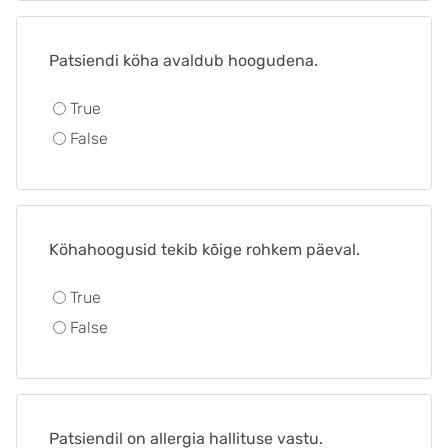
Patsiendi köha avaldub hoogudena.
True
False
Köhahoogusid tekib kõige rohkem päeval.
True
False
Patsiendil on allergia hallituse vastu.