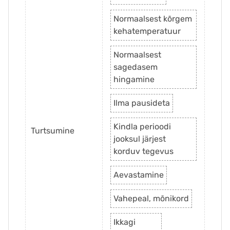
Normaalsest kõrgem
kehatemperatuur
Normaalsest
sagedasem
hingamine
Ilma pausideta
Kindla perioodi
Turtsumine
jooksul järjest
korduv tegevus
Aevastamine
Vahepeal, mõnikord
Ikkagi