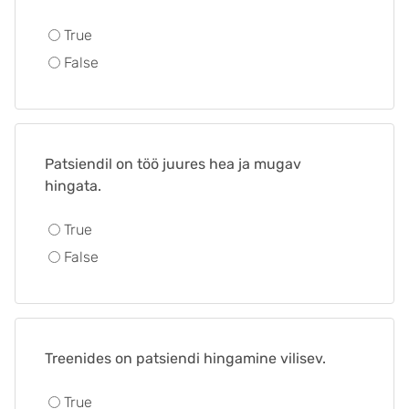
True
False
Patsiendil on töö juures hea ja mugav
hingata.
True
False
Treenides on patsiendi hingamine vilisev.
True