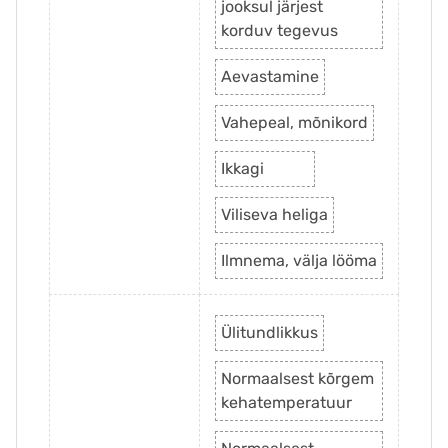
jooksul järjest
korduv tegevus
Aevastamine
Vahepeal, mõnikord
Ikkagi
Viliseva heliga
Ilmnema, välja lööma
Ülitundlikkus
Normaalsest kõrgem
kehatemperatuur