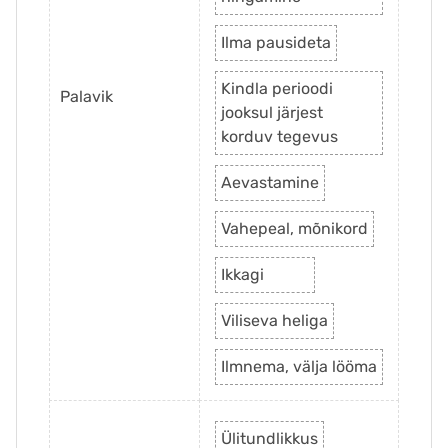
Ilma pausideta
Kindla perioodi
Palavik
jooksul järjest
korduv tegevus
Aevastamine
Vahepeal, mõnikord
Ikkagi
Viliseva heliga
Ilmnema, välja lööma
Ülitundlikkus