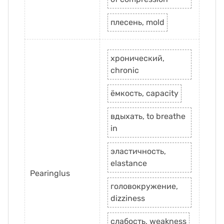
плесень, mold
хронический,
chronic
ёмкость, capacity
вдыхать, to breathe
in
эластичность,
elastance
Pearinglus
головокружение,
dizziness
слабость, weakness