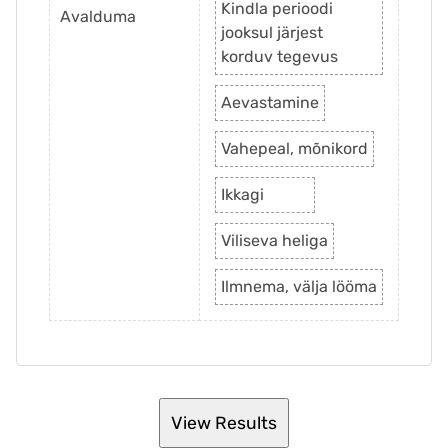
Kindla perioodi
Avalduma
jooksul järjest
korduv tegevus
Aevastamine
Vahepeal, mõnikord
Ikkagi
Viliseva heliga
Ilmnema, välja lööma