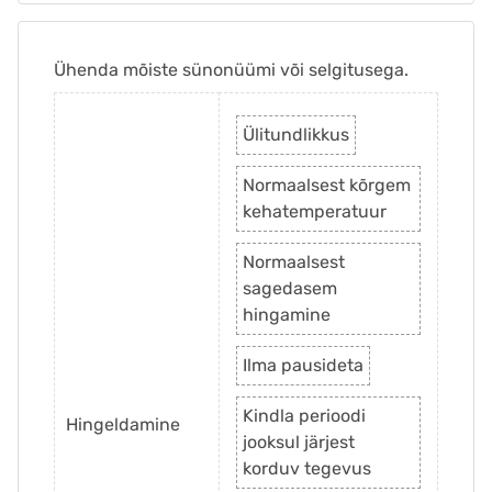
Ühenda mõiste sünonüümi või selgitusega.
Ülitundlikkus
Normaalsest kõrgem
kehatemperatuur
Normaalsest
sagedasem
hingamine
Ilma pausideta
Kindla perioodi
Hingeldamine
jooksul järjest
korduv tegevus