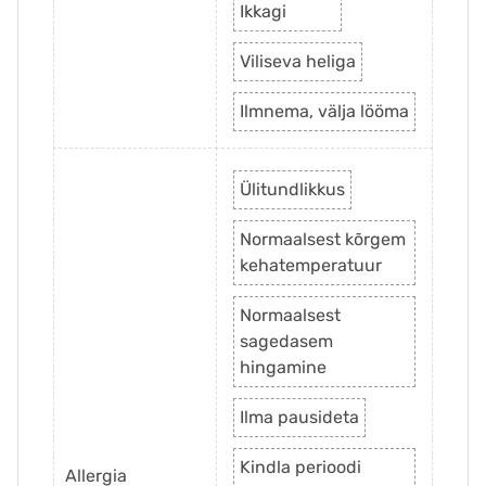
Ikkagi
Viliseva heliga
Ilmnema, välja lööma
Ülitundlikkus
Normaalsest kõrgem
kehatemperatuur
Normaalsest
sagedasem
hingamine
Ilma pausideta
Kindla perioodi
Allergia