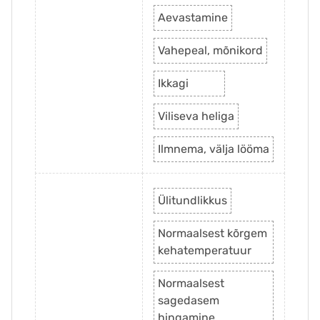
Aevastamine
Vahepeal, mõnikord
Ikkagi
Viliseva heliga
Ilmnema, välja lööma
Ülitundlikkus
Normaalsest kõrgem
kehatemperatuur
Normaalsest
sagedasem
hingamine