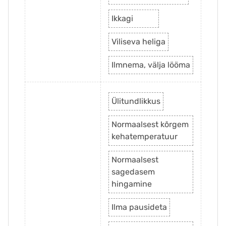
Ikkagi
Viliseva heliga
Ilmnema, välja lööma
Ülitundlikkus
Normaalsest kõrgem
kehatemperatuur
Normaalsest
sagedasem
hingamine
Ilma pausideta