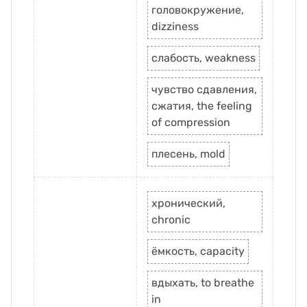
головокружение,
dizziness
слабость, weakness
чувство сдавления,
сжатия, the feeling
of compression
плесень, mold
хронический,
chronic
ёмкость, capacity
вдыхать, to breathe
in