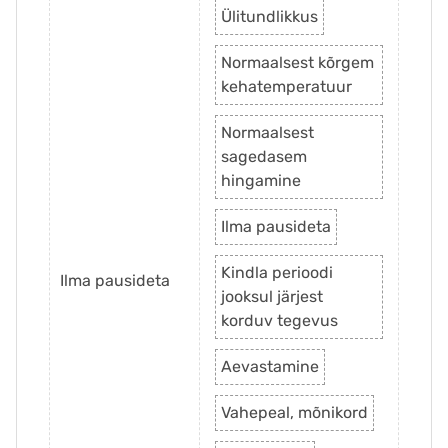
Ülitundlikkus
Normaalsest kõrgem
kehatemperatuur
Normaalsest
sagedasem
hingamine
Ilma pausideta
Kindla perioodi
Ilma pausideta
jooksul järjest
korduv tegevus
Aevastamine
Vahepeal, mõnikord