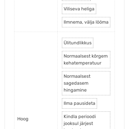
Viliseva heliga
Ilmnema, välja lööma
Ülitundlikkus
Normaalsest kõrgem
kehatemperatuur
Normaalsest
sagedasem
hingamine
Ilma pausideta
Kindla perioodi
Hoog
jooksul järjest