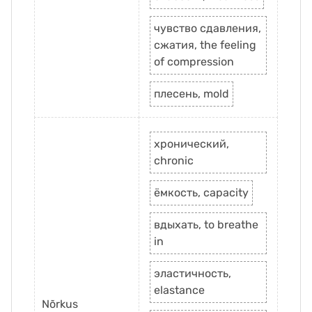
чувство сдавления,
сжатия, the feeling
of compression
плесень, mold
хронический,
chronic
ёмкость, capacity
вдыхать, to breathe
in
эластичность,
elastance
Nõrkus