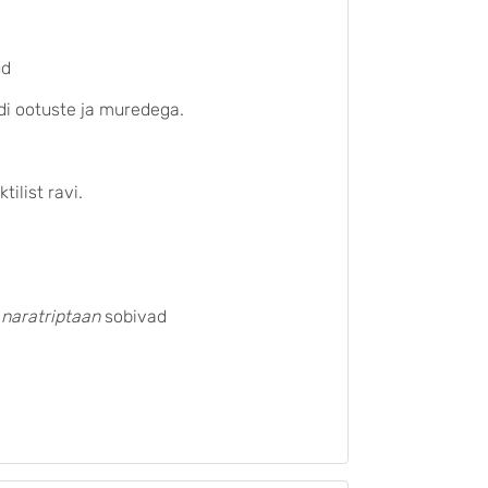
ud
ndi ootuste ja muredega.
ilist ravi.
a
naratriptaan
sobivad