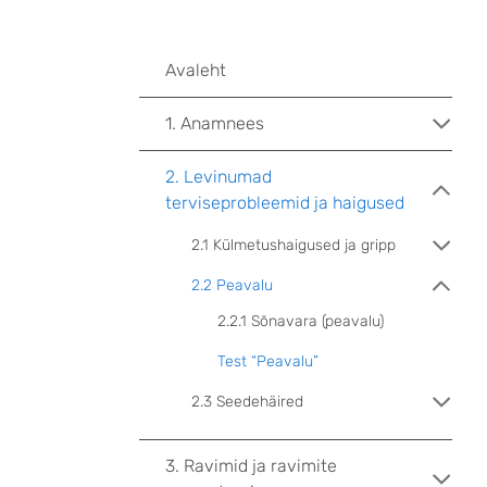
Avaleht
1. Anamnees
2. Levinumad
terviseprobleemid ja haigused
2.1 Külmetushaigused ja gripp
2.2 Peavalu
2.2.1 Sõnavara (peavalu)
Test “Peavalu”
2.3 Seedehäired
3. Ravimid ja ravimite