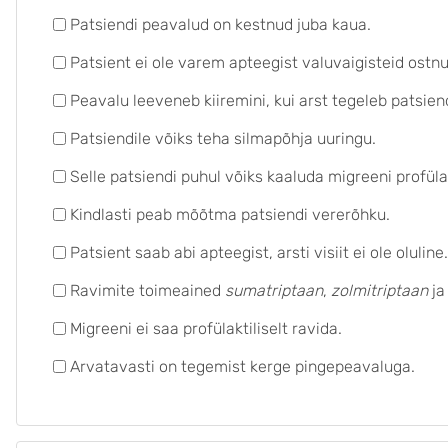
Patsiendi peavalud on kestnud juba kaua.
Patsient ei ole varem apteegist valuvaigisteid ostn
Peavalu leeveneb kiiremini, kui arst tegeleb patsie
Patsiendile võiks teha silmapõhja uuringu.
Selle patsiendi puhul võiks kaaluda migreeni profülakt
Kindlasti peab mõõtma patsiendi vererõhku.
Patsient saab abi apteegist, arsti visiit ei ole oluline.
Ravimite toimeained
sumatriptaan
,
zolmitriptaan
j
Migreeni ei saa profülaktiliselt ravida.
Arvatavasti on tegemist kerge pingepeavaluga.