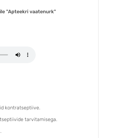
le "Apteekri vaatenurk"
d kontratseptiive.
tseptiivide tarvitamisega.
s.