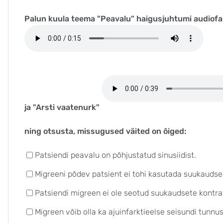
Palun kuula teema "Peavalu" haigusjuhtumi audiofai
ja "Arsti vaatenurk"
ning otsusta, missugused väited on õiged:
Patsiendi peavalu on põhjustatud sinusiidist.
Migreeni põdev patsient ei tohi kasutada suukaudsei
Patsiendi migreen ei ole seotud suukaudsete kontra
Migreen võib olla ka ajuinfarktieelse seisundi tunnu