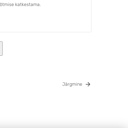
võtmise katkestama.
Järgmine