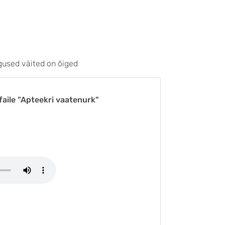
gused väited on õiged
faile "Apteekri vaatenurk"