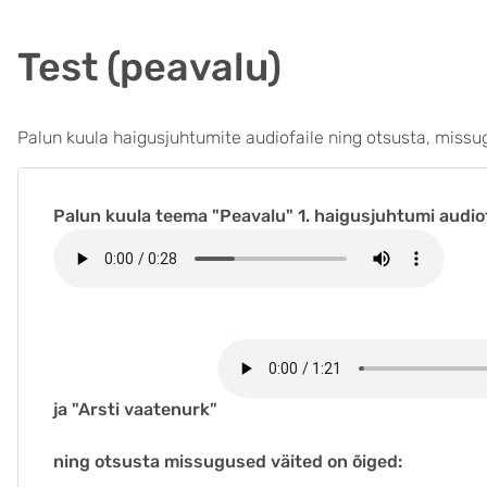
Test (peavalu)
Palun kuula haigusjuhtumite audiofaile ning otsusta, missu
Palun kuula teema "Peavalu" 1. haigusjuhtumi audio
ja "Arsti vaatenurk"
ning otsusta missugused väited on õiged: