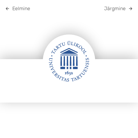
Eelmine
Järgmine
Jalus