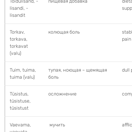
Toidulisand, -
пищевая добавка
diet
lisandi, -
sup
lisandit
Torkav,
колющая боль
stab
torkava,
pain
torkavat
(valu)
Tuim, tuima,
тупая, ноющая ~ щемящая
dull 
tuima (valu)
боль
Tüsistus,
осложнение
comp
tüsistuse,
tüsistust
Vaevama,
мучить
affli
vaevata,