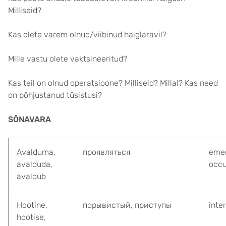
Milliseid?
Kas olete varem olnud/viibinud haiglaravil?
Mille vastu olete vaktsineeritud?
Kas teil on olnud operatsioone? Milliseid? Millal? Kas need
on põhjustanud tüsistusi?
SÕNAVARA
Avalduma,
проявляться
eme
avalduda,
occu
avaldub
Hootine,
порывистый, приступы
inte
hootise,