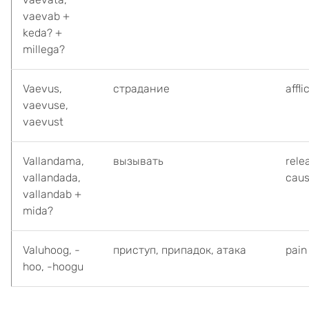
vaevab +
keda? +
millega?
Vaevus,
страдание
affli
vaevuse,
vaevust
Vallandama,
вызывать
rele
vallandada,
cau
vallandab +
mida?
Valuhoog, -
приступ, припадок, атака
pain
hoo, -hoogu