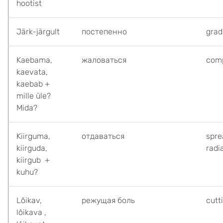
hootist
Järk-järgult
постепенно
grad
Kaebama,
жаловаться
comp
kaevata,
kaebab +
mille üle?
Mida?
Kiirguma,
отдаваться
spre
kiirguda,
radi
kiirgub +
kuhu?
Lõikav,
режущая боль
cutt
lõikava ,