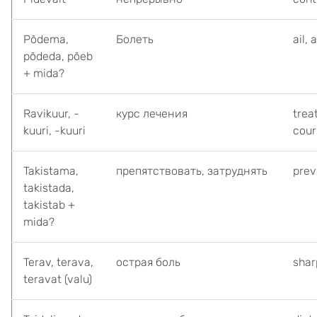
Põdema,
Болеть
ail, 
põdeda, põeb
+ mida?
Ravikuur, -
курс лечения
trea
kuuri, -kuuri
cour
Takistama,
препятствовать, затруднять
prev
takistada,
takistab +
mida?
Terav, terava,
острая боль
shar
teravat (valu)