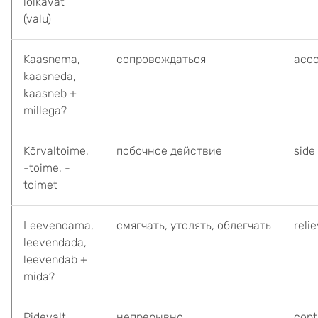
lõikavat
(valu)
Kaasnema,
сопровождаться
acc
kaasneda,
kaasneb +
millega?
Kõrvaltoime,
побочное действие
side
-toime, -
toimet
Leevendama,
смягчать, утолять, облегчать
reli
leevendada,
leevendab +
mida?
Pidevalt
непрерывно
cont