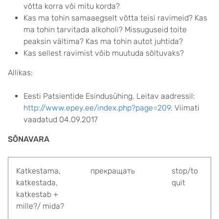
võtta korra või mitu korda?
Kas ma tohin samaaegselt võtta teisi ravimeid? Kas
ma tohin tarvitada alkoholi? Missuguseid toite
peaksin vältima? Kas ma tohin autot juhtida?
Kas sellest ravimist võib muutuda sõltuvaks?
Allikas:
Eesti Patsientide Esindusühing. Leitav aadressil:
http://www.epey.ee/index.php?page=209
. Viimati
vaadatud 04.09.2017
SÕNAVARA
Katkestama,
прекращать
stop/to
katkestada,
quit
katkestab +
mille?/ mida?