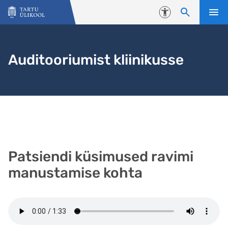
Liigu edasi põhisisu juurde
Juurdepääsetavus
Auditooriumist kliinikusse
Patsiendi küsimused ravimi
manustamise kohta