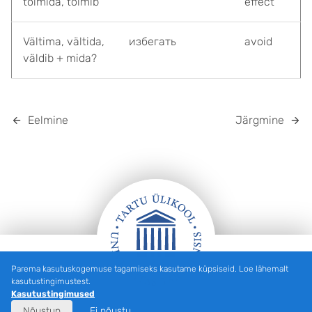
toimida, toimib
effect
Vältima, vältida,
избегать
avoid
väldib + mida?
Eelmine
Järgmine
Parema kasutuskogemuse tagamiseks kasutame küpsiseid. Loe lähemalt
Jalus
kasutustingimustest.
Kasutustingimused
Nõustun
Ei nõustu