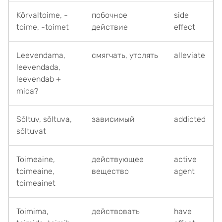
Kõrvaltoime, -
побочное
side
toime, -toimet
действие
effect
Leevendama,
смягчать, утолять
alleviate
leevendada,
leevendab +
mida?
Sõltuv, sõltuva,
зависимый
addicted
sõltuvat
Toimeaine,
действующее
active
toimeaine,
вещество
agent
toimeainet
Toimima,
действовать
have