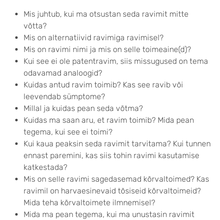
Mis juhtub, kui ma otsustan seda ravimit mitte
võtta?
Mis on alternatiivid ravimiga ravimisel?
Mis on ravimi nimi ja mis on selle toimeaine(d)?
Kui see ei ole patentravim, siis missugused on tema
odavamad analoogid?
Kuidas antud ravim toimib? Kas see ravib või
leevendab sümptome?
Millal ja kuidas pean seda võtma?
Kuidas ma saan aru, et ravim toimib? Mida pean
tegema, kui see ei toimi?
Kui kaua peaksin seda ravimit tarvitama? Kui tunnen
ennast paremini, kas siis tohin ravimi kasutamise
katkestada?
Mis on selle ravimi sagedasemad kõrvaltoimed? Kas
ravimil on harvaesinevaid tõsiseid kõrvaltoimeid?
Mida teha kõrvaltoimete ilmnemisel?
Mida ma pean tegema, kui ma unustasin ravimit