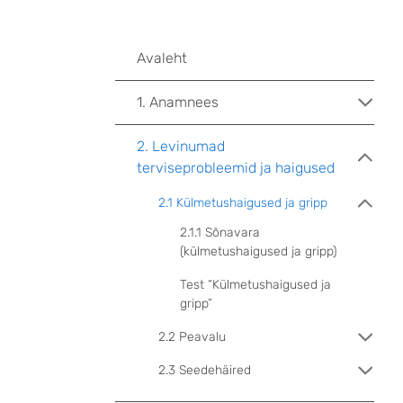
Avaleht
1. Anamnees
2. Levinumad
terviseprobleemid ja haigused
2.1 Külmetushaigused ja gripp
2.1.1 Sõnavara
(külmetushaigused ja gripp)
Test “Külmetushaigused ja
gripp”
2.2 Peavalu
2.3 Seedehäired