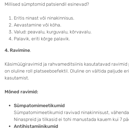
Millised sümptomid patsiendil esinevad?
Eritis ninast või ninakinnisus.
Aevastamine või köha.
Valud: peavalu, kurguvalu, kõrvavalu.
Palavik, eriti kõrge palavik.
4. Ravimine
.
Käsimüügiravimid ja rahvameditsiinis kasutatavad ravimid 
on oluline roll platseeboefektil. Oluline on vältida paljude
kasutamist.
Mõned ravimid:
Sümpatomimeetikumid
Sümpatomimeetikumid ravivad ninakinnisust, vähendava
Ninaspreid ja tilkasid ei tohi manustada kauem kui 7 pä
Antihistamiinikumid