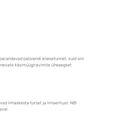
parandavad patsiendi enesetunnet, kuid siin
 erinevate käsimüügiravimite üheaegset
d limaskesta turset ja limaeritust. NB!
eva!