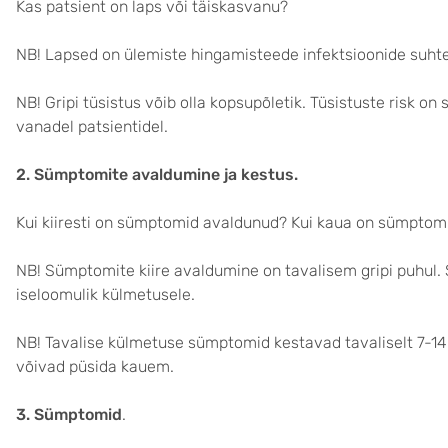
Kas patsient on laps või täiskasvanu?
NB! Lapsed on ülemiste hingamisteede infektsioonide suht
NB! Gripi tüsistus võib olla kopsupõletik. Tüsistuste risk on
vanadel patsientidel.
2. Sümptomite avaldumine ja kestus.
Kui kiiresti on sümptomid avaldunud? Kui kaua on sümptom
NB! Sümptomite kiire avaldumine on tavalisem gripi puhul.
iseloomulik külmetusele.
NB! Tavalise külmetuse sümptomid kestavad tavaliselt 7-1
võivad püsida kauem.
3.
Sümptomid
.