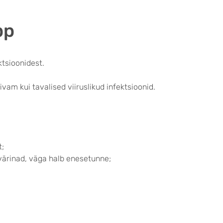
pp
ktsioonidest.
am kui tavalised viiruslikud infektsioonid.
t;
avärinad, väga halb enesetunne;