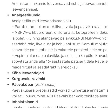
Antihistamiinikumid leevendavad nohu ja aevastamist, 
leevendamisel.
Analgeetikumid
Analgeetikumid leevendavad valu.
– Paratsetamool on efektiivne valu ja palaviku ravis, kui
– MSPVA-d (ibuprofeen, diklofenakk, ketoprofeen, dek
ja põletikku ning alandavad palavikku.NB! MSPVA-d võ
seedehäireid, iiveldust ja kõhulahtisust. Samuti mõjut
saavatele patsientidele ja eakatele patsientidele on p
– Aspiriin alandab palavikku ja sellel on ka põletikuvast
soovitata anda alla 16-aastastele patsientidele Reye’ s
maoärritust ja seedetrakti verejooksu
Köha leevendajad
Kurguvalu ravimid
Päevakübar
(
Echinacea
)
Päevakübara preparaadid võivad külmetuse ennetamisel
või ravi puudumine. NB! Päevakübar võib tekitada allergi
Inhalatsioonid
Inhalatsioonid vabastavad hingamisteed ning leevenda