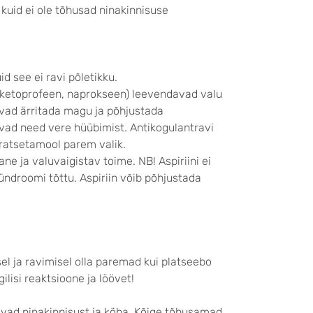
kuid ei ole tõhusad ninakinnisuse
d see ei ravi põletikku.
sketoprofeen, naprokseen) leevendavad valu
ivad ärritada magu ja põhjustada
avad need vere hüübimist. Antikogulantravi
aratsetamool parem valik.
ane ja valuvaigistav toime. NB! Aspiriini ei
ündroomi tõttu. Aspiriin võib põhjustada
 ja ravimisel olla paremad kui platseebo
lisi reaktsioone ja löövet!
vad ninakinnisust ja köha. Kõige tõhusamad