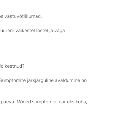
es vastuvõtlikumad.
 suurem väikestel lastel ja väga
id kestnud?
 Sümptomite järkjärguline avaldumine on
4 päeva. Mõned sümptomid, näiteks köha,