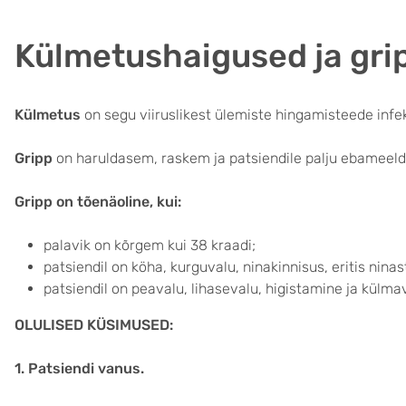
Külmetushaigused ja gri
Külmetus
on segu viiruslikest ülemiste hingamisteede infe
Gripp
on haruldasem, raskem ja patsiendile palju ebameeldiv
Gripp on tõenäoline, kui:
palavik on kõrgem kui 38 kraadi;
patsiendil on köha, kurguvalu, ninakinnisus, eritis ninas
patsiendil on peavalu, lihasevalu, higistamine ja külm
OLULISED KÜSIMUSED:
1. Patsiendi vanus.