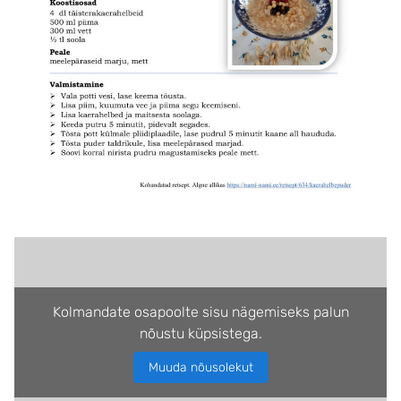
Kolmandate osapoolte sisu nägemiseks palun
nõustu küpsistega.
Muuda nõusolekut