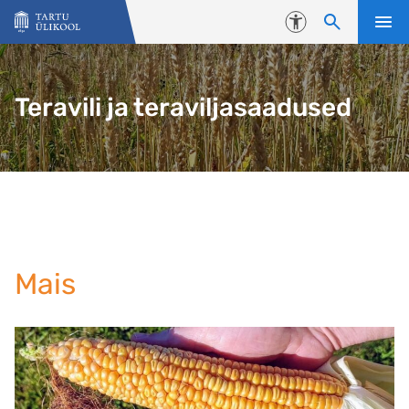
Liigu edasi põhisisu juurde
Juurdepääsetavus
Teravili ja teraviljasaadused
Mais