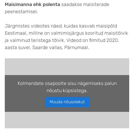
Maisimanna ehk polenta
saadakse maisiterade
peenestamisel.
Järgmistes videotes näed, kuidas kasvab maisipõld
Eestimaal, milline on valmimisjärgus kooritud maisitõlvik
ja valminud teristega tõlvik. Videod on filmitud 2020.
aasta suvel, Saarde vallas, Pärnumaal.
Kolmandate osapoolte sisu nägemiseks palun
nõustu küpsistega.
Muuda nõusolekut