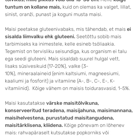
tuntum on kollane mais,
kuid on olemas ka valget, lillat,
sinist, oranži, punast ja koguni musta maisi.
Maisi peetakse gluteenivabaks, mis tähendab, et mais
ei
sisalda liimvalku ehk gluteeni.
Seetõttu sobib mais
tarbimiseks ka inimestele, kelle esineb tsöliaakia.
Tegemist on tervisliku seisundiga, kus organism ei talu
ega seedi gluteeni. Mais sisaldab suurel hulgal vett,
lisaks süsivesikuid (17-20%), valke (3-
10%), mineraalaineid (enim kaltsiumi, magneesiumi,
kaaliumi ja fosforit) ja vitamiine (A-, B-, C-, E-, K-
vitamiinid). Kõige vähem on maisis toidurasvasid, 1-5%.
Maisi kasutatakse
värske maisitõlvikuna,
konserveeritud teradena, maisijahuna, maisimannana,
maisihelvestena, purustatud maisitangudena,
maisitärklisena, kliidena.
Kõige põnevam on lõhenev
mais: rahvapäraselt kutsutakse popkorniks või