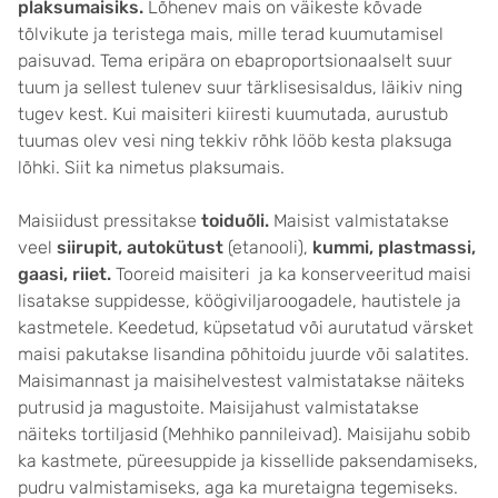
plaksumaisiks.
Lõhenev mais on väikeste kõvade
tõlvikute ja teristega mais, mille terad kuumutamisel
paisuvad. Tema eripära on ebaproportsionaalselt suur
tuum ja sellest tulenev suur tärklisesisaldus, läikiv ning
tugev kest. Kui maisiteri kiiresti kuumutada, aurustub
tuumas olev vesi ning tekkiv rõhk lööb kesta plaksuga
lõhki. Siit ka nimetus plaksumais.
Maisiidust pressitakse
toiduõli.
Maisist valmistatakse
veel
siirupit, autokütust
(etanooli),
kummi, plastmassi,
gaasi, riiet.
Tooreid maisiteri ja ka konserveeritud maisi
lisatakse suppidesse, köögiviljaroogadele, hautistele ja
kastmetele. Keedetud, küpsetatud või aurutatud värsket
maisi pakutakse lisandina põhitoidu juurde või salatites.
Maisimannast ja maisihelvestest valmistatakse näiteks
putrusid ja magustoite. Maisijahust valmistatakse
näiteks tortiljasid (Mehhiko pannileivad). Maisijahu sobib
ka kastmete, püreesuppide ja kissellide paksendamiseks,
pudru valmistamiseks, aga ka muretaigna tegemiseks.