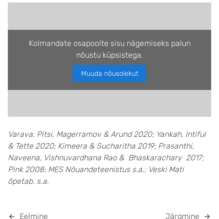
Kolmandate osapoolte sisu nägemiseks palun
nõustu küpsistega.
Muuda nõusolekut
Varava, Pitsi, Magerramov & Arund 2020; Yankah, Intiful
& Tette 2020; Kimeera & Sucharitha 2019; Prasanthi,
Naveena, Vishnuvardhana Rao & Bhaskarachary 2017;
Pink 2008; MES Nõuandeteenistus s.a.; Veski Mati
õpetab. s.a.
Eelmine
Järgmine