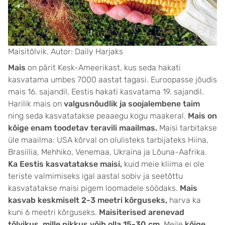
Maisitõlvik. Autor: Daily Harjaks
Mais
on pärit Kesk-Ameerikast, kus seda hakati
kasvatama umbes 7000 aastat tagasi. Euroopasse jõudis
mais 16. sajandil, Eestis hakati kasvatama 19. sajandil.
Harilik mais on
valgusnõudlik ja soojalembene taim
ning seda kasvatatakse peaaegu kogu maakeral.
Mais on
kõige enam toodetav teravili maailmas.
Maisi tarbitakse
üle maailma: USA kõrval on olulisteks tarbijateks Hiina,
Brasiilia, Mehhiko, Venemaa, Ukraina ja Lõuna-Aafrika.
Ka Eestis kasvatatakse maisi,
kuid meie kliima ei ole
teriste valmimiseks igal aastal sobiv ja seetõttu
kasvatatakse maisi pigem loomadele söödaks.
Mais
kasvab keskmiselt 2-3 meetri kõrguseks,
harva ka
kuni 6 meetri kõrguseks.
Maisiterised arenevad
tõlvikus, mille pikkus võib olla 15-30 cm.
Meile
kõige