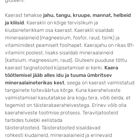
gluteeni.
Kaerast tehakse
jahu, tangu, kruupe, mannat, helbeid
ja kliisid
. Kaeraklii
on kõige tervislikum ja
kiudaineterikkam osa kaerast. Kaeraklii sisaldab
mineraalaineid (magneesium, fosfor, raud, tsink) ja
vitamiinidest peamiselt foolhapet. Kaerajahu on rikas B1-
vitamiini poolest, lisaks sisaldab mineraalaineid
(kaltsium, magneesium, raud). Gluteeni puuduse tõttu
kaerast taignatooted küpsetamisel ei kerki.
Kaera
töötlemisel jääb alles idu ja tuuma ümbritsev
mineraalaineterikas kest
, seega on kaerast valmistatud
tangainete toiteväärtus kõrge. Kuna kaerahelveste
valmistamisel kasutatakse ära kogu tera, võib öelda, et
tegemist on täisterakaerahelvestega. Erinev võib olla
kaerahelveste tootmise protsess. Teraviljatooteid
tarbides tulebki eelistada
täisteratooteid. Täisteratooted sisaldavad
rohkesti kiudaineid, mineraalaineid ja erinevaid