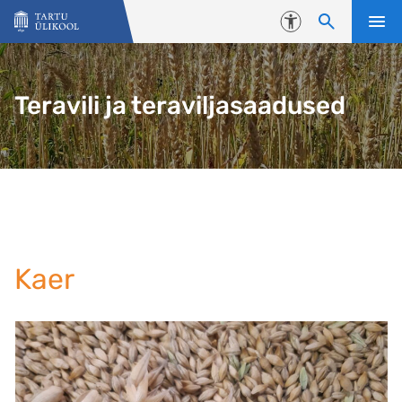
Liigu edasi põhisisu juurde
Juurdepääsetavus
Teravili ja teraviljasaadused
Kaer