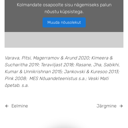
Kolmandate osapoolte sisu nägemiseks palun
nõustu küpsistega.
Muuda nõusolekut
Varava, Pitsi, Magerramov & Arund 2020; Kimeera &
Sucharitha 2019; Teraviljast 2018; Rasane, Jha, Sabikhi,
Kumar & Unnikrishnan 2015; Jankovski & Kuresoo 2013;
Pink 2008; MES Nõuandeteenistus s.a.; Veski Mati
õpetab. s.a.
Eelmine
Järgmine