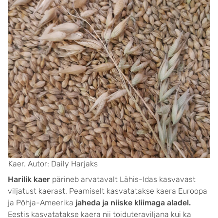
Kaer. Autor: Daily Harjaks
Harilik kaer
pärineb arvatavalt Lähis-Idas kasvavast
viljatust kaerast. Peamiselt kasvatatakse kaera Euroopa
ja Põhja-Ameerika
jaheda ja niiske kliimaga aladel.
Eestis kasvatatakse kaera nii toiduteraviljana kui ka