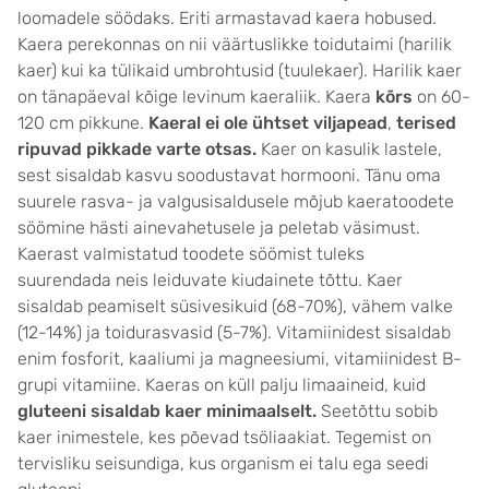
loomadele söödaks. Eriti armastavad kaera hobused.
Kaera perekonnas on nii väärtuslikke toidutaimi (harilik
kaer) kui ka tülikaid umbrohtusid (tuulekaer). Harilik kaer
on tänapäeval kõige levinum kaeraliik. Kaera
kõrs
on 60-
120 cm pikkune.
Kaeral ei ole ühtset viljapead
,
terised
ripuvad pikkade varte otsas.
Kaer on kasulik lastele,
sest sisaldab kasvu soodustavat hormooni. Tänu oma
suurele rasva- ja valgusisaldusele mõjub kaeratoodete
söömine hästi ainevahetusele ja peletab väsimust.
Kaerast valmistatud toodete söömist tuleks
suurendada neis leiduvate kiudainete tõttu. Kaer
sisaldab peamiselt süsivesikuid (68-70%), vähem valke
(12-14%) ja toidurasvasid (5-7%). Vitamiinidest sisaldab
enim fosforit, kaaliumi ja magneesiumi, vitamiinidest B-
grupi vitamiine. Kaeras on küll palju limaaineid, kuid
gluteeni sisaldab kaer minimaalselt.
Seetõttu sobib
kaer inimestele, kes põevad tsöliaakiat. Tegemist on
tervisliku seisundiga, kus organism ei talu ega seedi