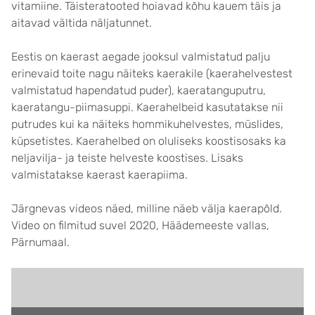
vitamiine. Täisteratooted hoiavad kõhu kauem täis ja
aitavad vältida näljatunnet.
Eestis on kaerast aegade jooksul valmistatud palju
erinevaid toite nagu näiteks kaerakile (kaerahelvestest
valmistatud hapendatud puder), kaeratanguputru,
kaeratangu-piimasuppi. Kaerahelbeid kasutatakse nii
putrudes kui ka näiteks hommikuhelvestes, müslides,
küpsetistes. Kaerahelbed on oluliseks koostisosaks ka
neljavilja- ja teiste helveste koostises. Lisaks
valmistatakse kaerast kaerapiima.
Järgnevas videos näed, milline näeb välja kaerapõld.
Video on filmitud suvel 2020, Häädemeeste vallas,
Pärnumaal.