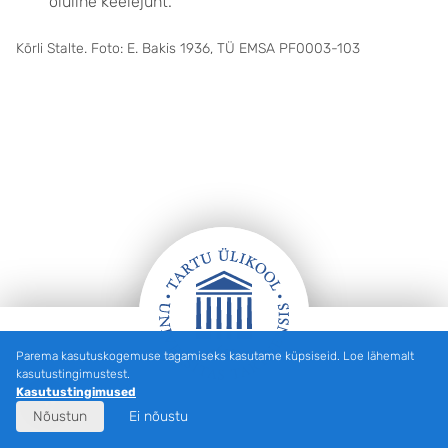
oluline keelejuht.
Kōrli Stalte. Foto: E. Bakis 1936, TÜ EMSA PF0003-103
Parema kasutuskogemuse tagamiseks kasutame küpsiseid. Loe lähemalt
Jalus
kasutustingimustest.
Kasutustingimused
Nõustun
Ei nõustu