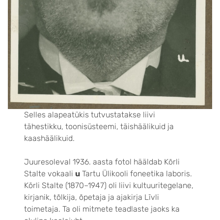
Selles alapeatükis tutvustatakse liivi
tähestikku, toonisüsteemi, täishäälikuid ja
kaashäälikuid.
Juuresoleval 1936. aasta fotol hääldab Kōrli
Stalte vokaali
u
Tartu Ülikooli foneetika laboris.
Kōrli Stalte (1870–1947) oli liivi kultuuritegelane,
kirjanik, tõlkija, õpetaja ja ajakirja Līvli
toimetaja. Ta oli mitmete teadlaste jaoks ka