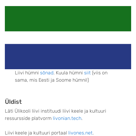
Liivi hümni
sõnad
. Kuula hümni
siit
(viis on
sama, mis Eesti ja Soome hümnil)
Üldist
Läti Ülikooli liivi instituudi liivi keele ja kultuuri
ressursside platvorm
livonian.tech
.
Liivi keele ja kultuuri portaal
livones.net
.