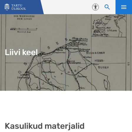
Liigu edasi põhisisu juurde
Juurdepääsetavus
Liivi keel
Kasulikud materjalid