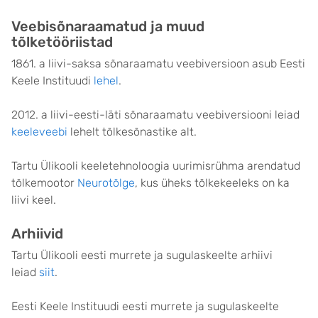
Veebisõnaraamatud ja muud
tõlketööriistad
1861. a liivi-saksa sõnaraamatu veebiversioon asub Eesti
Keele Instituudi
lehel
.
2012. a liivi-eesti-läti sõnaraamatu veebiversiooni leiad
keeleveebi
lehelt tõlkesõnastike alt.
Tartu Ülikooli keeletehnoloogia uurimisrühma arendatud
tõlkemootor
Neurotõlge
, kus üheks tõlkekeeleks on ka
liivi keel.
Arhiivid
Tartu Ülikooli eesti murrete ja sugulaskeelte arhiivi
leiad
siit
.
Eesti Keele Instituudi eesti murrete ja sugulaskeelte