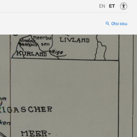
Juurde
EN
ET
Otsi sisu