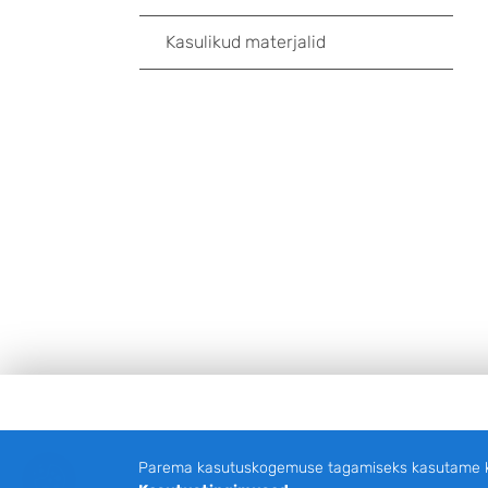
Kasulikud materjalid
Jalus
Parema kasutuskogemuse tagamiseks kasutame küp