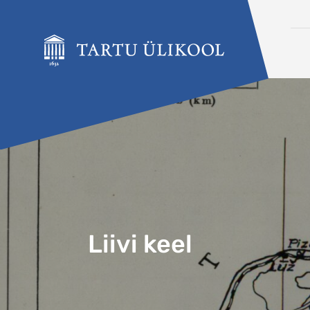
Liigu edasi põhisisu juurde
Liivi keel