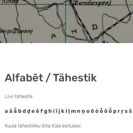
Alfabēt / Tähestik
Liivi tähestik:
a ä ǟ b d ḑ e ē f g h i ī j k l ļ m n ņ o ō ȯ ȱ õ ȭ p r ŗ s š
Kuula tähestikku Gita Kūla esituses: