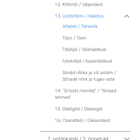
1.2. Kītõmiži / Väljendeid
1.3. Ulzõkītõmi / Hääldus
Alfabēt / Tähestik
Tūoņ / Toon
Ī’žkillijid / Täishäälikud
Īņõzkillijid / Kaashäälikud
Sõnād nȭrka ja viš astām /
Sõnade nõrk ja tugev aste
1.4. “Si’ņņizt nī’emõd” / “Sinised
lehmad”
1.5. Dialōgõd / Dialoogid
1.6. I’lzandõkši / Ülesandeid
2. optõbkabāl / 2. õppetükk