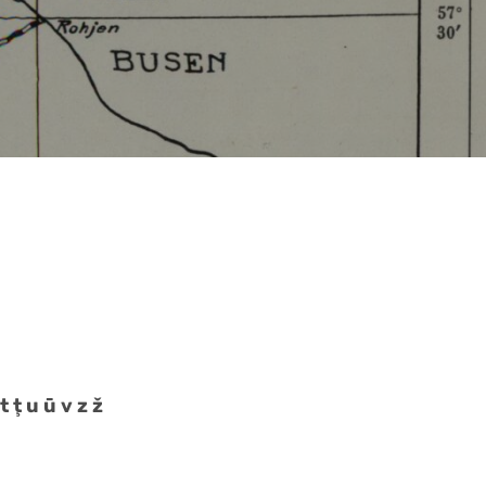
 t ţ u ū v z ž