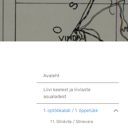
Avaleht
Liivi keelest ja liivlaste
asualadest
1. optõbkabāl / 1. õppetükk
1.1. Sõnāvīļa / Sõnavara