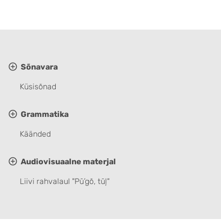
Sõnavara
Küsisõnad
Grammatika
Käänded
Audiovisuaalne materjal
Liivi rahvalaul "Pū’gõ, tūļ"