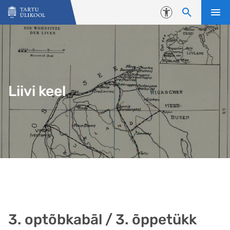
Liigu edasi põhisisu juurde
Juurdepääsetavus
Liivi keel
3. optõbkabāl / 3. õppetükk