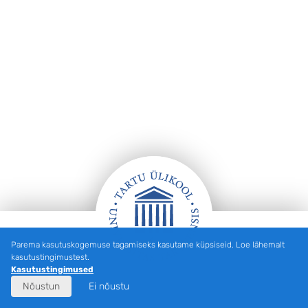
Parema kasutuskogemuse tagamiseks kasutame küpsiseid. Loe lähemalt
Jalus
kasutustingimustest.
Kasutustingimused
Nõustun
Ei nõustu