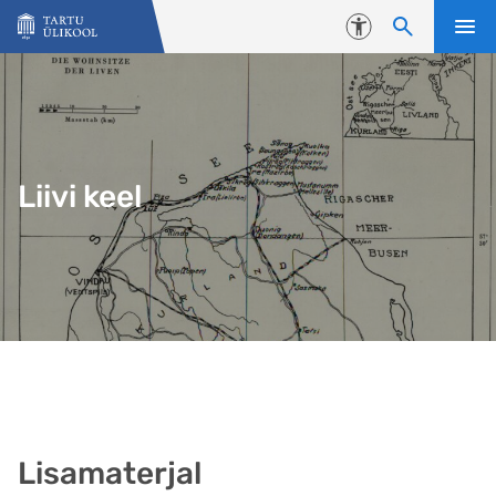
Liigu edasi põhisisu juurde
Juurdepääsetavus
Liivi keel
Lisamaterjal