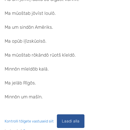
Ma mūoštab jõvīst loulõ.
Ma um sindõn Amēriks.
Ma opūb iļīzskūolsõ.
Ma mūoštab rõkāndõ rūotš kīeldõ.
Minnõn mīeldõb kalā.
Ma jelāb Rīgõs.
Minnõn um mašīn.
Laadi alla
Kontrolli tõlgete vastuseid siit