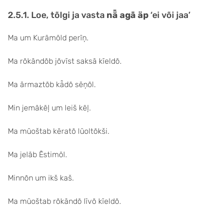
2.5.1. Loe, tõlgi ja vasta
nǟ agā äp
‘ei või jaa’
Ma um Kurāmōld perīņ.
Ma rõkāndõb jõvīst saksā kīeldõ.
Ma ārmaztõb kǟdõ sēņõl.
Min jemākēļ um leiš kēļ.
Ma mūoštab kēratõ lūoltõkši.
Ma jelāb Ēstimōl.
Minnõn um ikš kaš.
Ma mūoštab rõkāndõ līvõ kīeldõ.