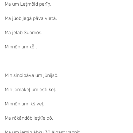
Ma um Leţmōld perīņ.
Ma jūob jegā pǟva vietā.
Ma jelāb Suomõs.
Minnõn um kȭr.
Min sindipǟva um jūnijsõ.
Min jemākēļ um ēsti kēļ.
Minnõn um ikš veļ.
Ma rõkāndõb leţkīeldõ.
Ma um jemīņ äbku 30 āigast vannit.