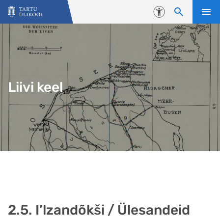
Liigu edasi põhisisu juurde
Juurdepääsetavus
Liivi keel
2.5. I’lzandõkši / Ülesandeid